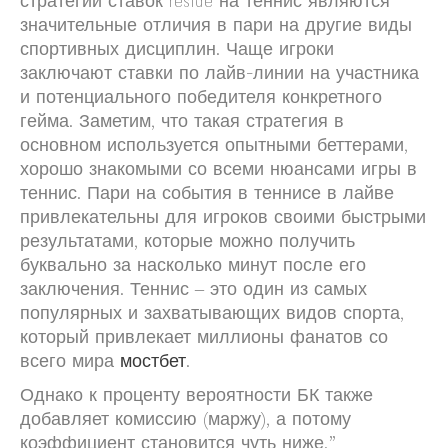
стратегий ставок reside на теннис являются
значительные отличия в пари на другие виды
спортивных дисциплин. Чаще игроки
заключают ставки по лайв-линии на участника
и потенциального победителя конкретного
гейма. Заметим, что такая стратегия в
основном используется опытными беттерами,
хорошо знакомыми со всеми нюансами игры в
теннис. Пари на события в теннисе в лайве
привлекательны для игроков своими быстрыми
результатами, которые можно получить
буквально за насколько минут после его
заключения. Теннис – это один из самых
популярных и захватывающих видов спорта,
который привлекает миллионы фанатов со
всего мира
мостбет
.
Однако к проценту вероятности БК также
добавляет комиссию (маржу), а потому
коэффициент становится чуть ниже.”