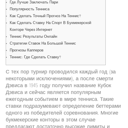
Где Лучше Заключать Пари
Популярность Тенниса
Как Сделать Точный Прогноз На Теннис?
Как Сделать Ставку На Спорт В Букмекерской
Конторе Через Интернет
Теннис Результаты Онлайн
Стратегии Ставок На Большой Теннис
Прогнозы Капперов
Теннис: Где Сделать Ставку?
С тех пор турнир проводился каждый год (за
некоторыми исключениями), а после смерти
Дэвиса в 1945 году получил название Кубок
Дэвиса и сейчас является популярным
ежегодным событием в мире тенниса. Такие
ставки подразумевают определение беттерами
одного из победителей соревнования. Многие
букмекерские конторы в этом случае
предлагают достаточно высокие лимиты и