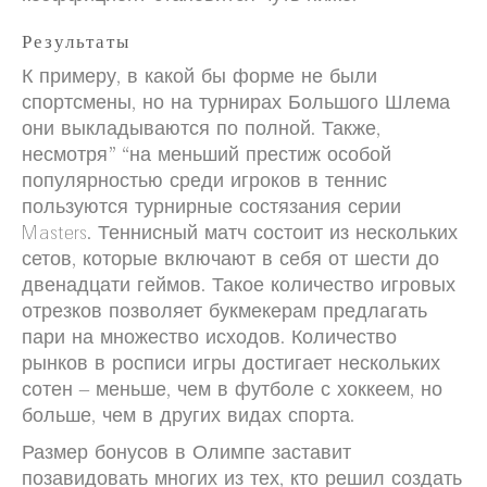
Результаты
К примеру, в какой бы форме не были
спортсмены, но на турнирах Большого Шлема
они выкладываются по полной. Также,
несмотря” “на меньший престиж особой
популярностью среди игроков в теннис
пользуются турнирные состязания серии
Masters. Теннисный матч состоит из нескольких
сетов, которые включают в себя от шести до
двенадцати геймов. Такое количество игровых
отрезков позволяет букмекерам предлагать
пари на множество исходов. Количество
рынков в росписи игры достигает нескольких
сотен – меньше, чем в футболе с хоккеем, но
больше, чем в других видах спорта.
Размер бонусов в Олимпе заставит
позавидовать многих из тех, кто решил создать