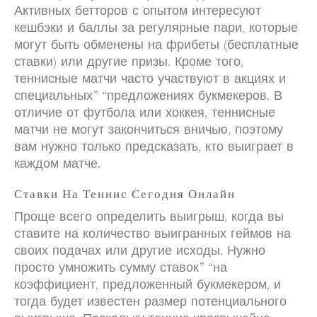
Активных бетторов с опытом интересуют
кешбэки и баллы за регулярные пари, которые
могут быть обменены на фрибеты (бесплатные
ставки) или другие призы. Кроме того,
теннисные матчи часто участвуют в акциях и
специальных” “предложениях букмекеров. В
отличие от футбола или хоккея, теннисные
матчи не могут закончиться вничью, поэтому
вам нужно только предсказать, кто выиграет в
каждом матче.
Ставки На Теннис Сегодня Онлайн
Проще всего определить выигрыш, когда вы
ставите на количество выигранных геймов на
своих подачах или другие исходы. Нужно
просто умножить сумму ставок” “на
коэффициент, предложенный букмекером, и
тогда будет известен размер потенциального