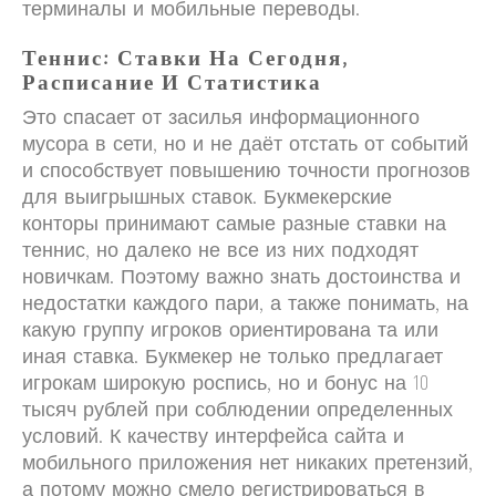
терминалы и мобильные переводы.
Теннис: Ставки На Сегодня,
Расписание И Статистика
Это спасает от засилья информационного
мусора в сети, но и не даёт отстать от событий
и способствует повышению точности прогнозов
для выигрышных ставок. Букмекерские
конторы принимают самые разные ставки на
теннис, но далеко не все из них подходят
новичкам. Поэтому важно знать достоинства и
недостатки каждого пари, а также понимать, на
какую группу игроков ориентирована та или
иная ставка. Букмекер не только предлагает
игрокам широкую роспись, но и бонус на 10
тысяч рублей при соблюдении определенных
условий. К качеству интерфейса сайта и
мобильного приложения нет никаких претензий,
а потому можно смело регистрироваться в