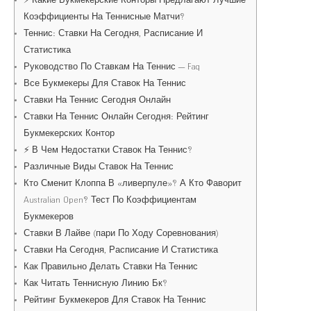
⚡ Какие Букмекерские Конторы Предлагают Лучшие
Коэффициенты На Теннисные Матчи?
Теннис: Ставки На Сегодня, Расписание И
Статистика
Руководство По Ставкам На Теннис — Faq
Все Букмекеры Для Ставок На Теннис
Ставки На Теннис Сегодня Онлайн
Ставки На Теннис Онлайн Сегодня: Рейтинг
Букмекерских Контор
⚡ В Чем Недостатки Ставок На Теннис?
Различные Виды Ставок На Теннис
Кто Сменит Клоппа В «ливерпуле»? А Кто Фаворит
Australian Open? Тест По Коэффициентам
Букмекеров
Ставки В Лайве (пари По Ходу Соревнования)
Ставки На Сегодня, Расписание И Статистика
Как Правильно Делать Ставки На Теннис
Как Читать Теннисную Линию Бк?
Рейтинг Букмекеров Для Ставок На Теннис