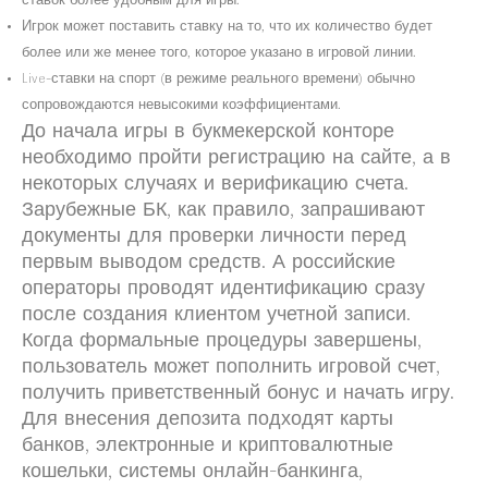
ставок более удобным для игры.
Игрок может поставить ставку на то, что их количество будет
более или же менее того, которое указано в игровой линии.
Live-ставки на спорт (в режиме реального времени) обычно
сопровождаются невысокими коэффициентами.
До начала игры в букмекерской конторе
необходимо пройти регистрацию на сайте, а в
некоторых случаях и верификацию счета.
Зарубежные БК, как правило, запрашивают
документы для проверки личности перед
первым выводом средств. А российские
операторы проводят идентификацию сразу
после создания клиентом учетной записи.
Когда формальные процедуры завершены,
пользователь может пополнить игровой счет,
получить приветственный бонус и начать игру.
Для внесения депозита подходят карты
банков, электронные и криптовалютные
кошельки, системы онлайн-банкинга,