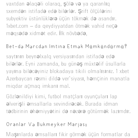
vaxtdan əlaqəli olaraq, şölə və ya qaranlıq
sxemdən istifadə edə bilərlər. Şrift ölçülərini
subyektiv üstünlüklərə üçün tökmək də asandır.
1xbet.com – da qeydiyyatdan ötmək vahid neçə
məqsədə xidmət edir. İlk növbədə,
Bet-də Mərcdən Imtina Etmək Mümkündürmü?
saytının beynəlxalq versiyasından istifadə edə
bilərlər. Eyni zamanda, bu günəş müxtəlif üsullarla
yayına biləcəyiniz blokadaya tikili olmalısınız. 1 xbet
Azerbaycan rəsmi dildə ver`siyası, həmçinin manatla
miqdar açmaq imkanı mal.
Gözlənildiyi kimi, futbol matçları oyunçuları lap
əlverişli əmsallarla sevindirəcək. Burada idman
tədbirinin əhəmiyyətini də nəzərə götürmək lazımdır.
Oranlar Və Bukmeyker Marjası
Maşınlarda əmsalları fikir görmək üçün formatlar da