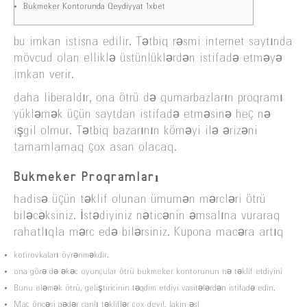
Bukmeker Kontorunda Qeydiyyat 1xbet
bu imkan istisna edilir. Tətbiq rəsmi internet saytında
mövcud olan elliklə üstünlüklərdən istifadə etməyə
imkan verir.
daha liberaldır, ona ötrü də qumarbazların proqramı
yükləmək üçün saytdan istifadə etməsinə heç nə
işgil olmur. Tətbiq bazarının köməyi ilə ərizəni
tamamlamaq çox asan olacaq.
Bukmeker Proqramları
hadisə üçün təklif olunan ümumən mərcləri ötrü
biləcəksiniz. İstədiyiniz nəticənin əmsalına vuraraq
rahatlıqla mərc edə bilərsiniz. Kupona macəra artıq
kotirovkaları öyrənməkdir.
ona görə də əkəc oyunçular ötrü bukmeker kontorunun nə təklif etdiyini
Bunu eləmək ötrü, geliştiricinin təqdim etdiyi vasitələrdən istifadə edin.
Maç öncəsi qədər canlı təkliflər çox deyil, lakin əsl