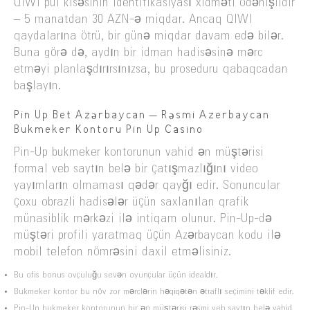
QIWI pul kisəsinin identifikasiyası xidməti ödənişlidir
– 5 manatdan 30 AZN-ə miqdar. Ancaq QIWI
qaydalarına ötrü, bir günə miqdar davam edə bilər.
Buna görə də, aydın bir idman hadisəsinə mərc
etməyi planlaşdırırsınızsa, bu proseduru qabaqcadan
başlayın.
Pin Up Bet Azərbaycan – Rəsmi Azerbaycan
Bukmeker Kontoru Pin Up Casino
Pin-Up bukmeker kontorunun vahid ən müştərisi
formal veb saytın belə bir çatışmazlığını video
yayımların olmaması qədər qayğı edir. Sonuncular
çoxu obrazli hadisələr üçün saxlanılan qrafik
münasiblik mərkəzi ilə intiqam olunur. Pin-Up-də
müştəri profili yaratmaq üçün Azərbaycan kodu ilə
mobil telefon nömrəsini daxil etməlisiniz.
Bu ofis bonus ovçuluğu sevən oyunçular üçün idealdır.
Bukmeker kontor bu növ zor mərclərin həqiqətən ətraflı seçimini təklif edir.
Pin-Up bukmeker kontorunun bir ən müştərisi rəsmi veb saytın belə vahid