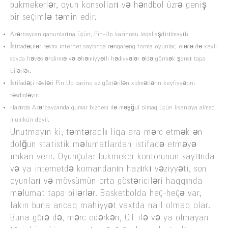
bukmekerlər, oyun konsolları və həndbol üzrə geniş
bir seçimlə təmin edir.
Azərbaycan qanunlarına üçün, Pin-Up kazinosu leqallaşdırılmayıb.
İstifadəçilər rəsmi internet saytında rəngarəng forma oyunlar, eləcə də xeyli
sayda həvəsləndirmə və əhəmiyyətli hədiyyələr əldə görmək şansı tapa
bilərlər.
İstifadəçi rəyləri Pin Up casino az göstərilən xidmətlərin keyfiyyətini
təsdiqləyir.
Hazırda Azərbaycanda qumar biznesi ilə məşğul olmaq üçün lisenziya almaq
mümkün deyil.
Unutmayın ki, təmtəraqlı liqalara mərc etmək ən
dolğun statistik məlumatlardan istifadə etməyə
imkan verir. Oyunçular bukmeker kontorunun saytında
və ya internetdə komandanın hazırkı vəziyyəti, son
oyunları və mövsümün orta göstəriciləri haqqında
məlumat tapa bilərlər. Basketbolda heç-heçə var,
lakin buna ancaq mahiyyət vaxtda nail olmaq olar.
Buna görə də, mərc edərkən, OT ilə və ya olmayan