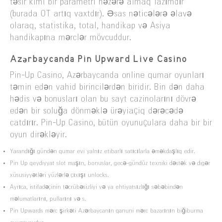
təsir kimi bir parametri nəzərə almaq lazımdır
(burada OT artıq vaxtdır). Əsas nəticələrə əlavə
olaraq, statistika, total, handikap və Asiya
handikapına mərclər mövcuddur.
Azərbaycanda Pin Upward Live Casino
Pin-Up Casino, Azərbaycanda online qumar oyunları
təmin edən vahid birincilərdən biridir. Bin dən daha
hədis və bonusları olan bu sayt cazinolarını dövrə
edən bir soluğa dönməklə ürəyiaçiq dərəcədə
catdırır. Pin-Up Casino, bütün oyunuçulara daha bir bir
oyun dirəkləyir.
Yarandığı gündən qumar evi yalnız etibarlı satıcılarla əməkdaşlıq edir.
Pin Up qeydiyyat slot maşın, bonuslar, gecə-gündüz texniki dəstək və digər
xüsusiyyətləri yüzlərlə çıxışı unlocks.
Ayrıca, istifadəçinin təcrübəsizliyi və ya ehtiyatsızlığı səbəbindən
məlumatlarını, pullarını və s.
Pin Upwards mərc şirkəti Azərbaycanın qanuni mərc bazarının biğiburma