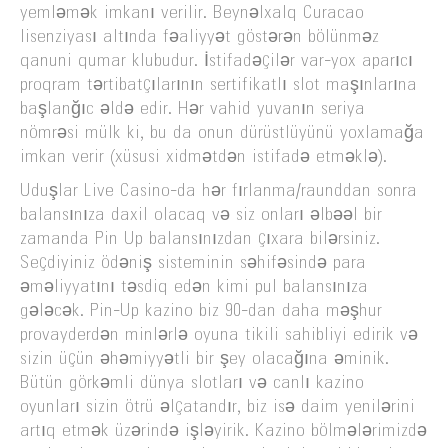
yemləmək imkanı verilir. Beynəlxalq Curacao
lisenziyası altında fəaliyyət göstərən bölünməz
qanuni qumar klubudur. İstifadəçilər var-yox aparıcı
proqram tərtibatçılarının sertifikatlı slot maşınlarına
başlanğıc əldə edir. Hər vahid yuvanın seriya
nömrəsi mülk ki, bu da onun dürüstlüyünü yoxlamağa
imkan verir (xüsusi xidmətdən istifadə etməklə).
Uduşlar Live Casino-da hər fırlanma/raunddan sonra
balansınıza daxil olacaq və siz onları əlbəəl bir
zamanda Pin Up balansınızdan çıxara bilərsiniz.
Seçdiyiniz ödəniş sisteminin səhifəsində para
əməliyyatını təsdiq edən kimi pul balansınıza
gələcək. Pin-Up kazino biz 90-dan daha məşhur
provayderdən minlərlə oyuna tikili sahibliyi edirik və
sizin üçün əhəmiyyətli bir şey olacağına əminik.
Bütün görkəmli dünya slotları və canlı kazino
oyunları sizin ötrü əlçatandır, biz isə daim yenilərini
artıq etmək üzərində işləyirik. Kazino bölmələrimizdə