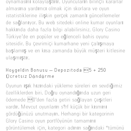
oynamasını kolaylaştırır. Oyuncuların bilinçli kararlar
almasına yardımcı olmak için skorlara ve oyun
istatistiklerine ilişkin gerçek zamanlı güncellemeler
de sağlanıyor. Bu web sitedeki online kumar oyunları
hakkında daha fazla bilgi alabilirsiniz. Glory Casino
Türkiye’de en popüler ve eğlenceli bahis oyunu
sitesidir. Bu çevrimiçi kumarhane yeni çalışmaya
başlamış ve en kısa zamanda büyük müşteri kitlesine
ulaşmıştır.
Hoşgeldin Bonusu – Depozitoda 5 + 250
Ücretsiz Döndürme
Oyunun ışık hızındaki yükleme süreleri en sevdiğimiz
özelliklerden biri. Doğru oynandığında uzun geri
ödemede 0’den fazla getiri sağlayan çeşitleri
vardır. Mevcut oyunların s?rf küçük bir kısmını
gördüğünüzü unutmayın. Herhangi bir kategorinin
Glory Casino oyun portföyünün tamamını
görüntülemek için, kategori adının sağındaki “tümünü