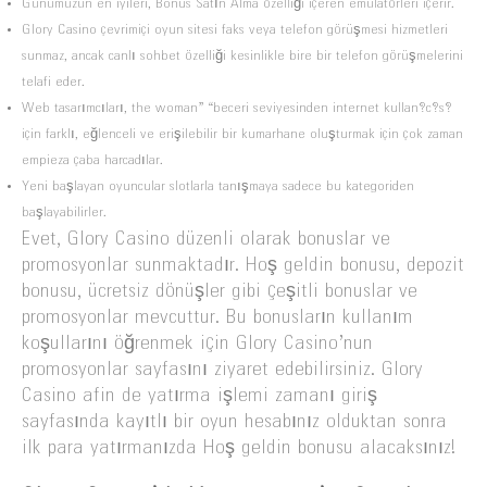
Günümüzün en iyileri, Bonus Satın Alma özelliği içeren emülatörleri içerir.
Glory Casino çevrimiçi oyun sitesi faks veya telefon görüşmesi hizmetleri
sunmaz, ancak canlı sohbet özelliği kesinlikle bire bir telefon görüşmelerini
telafi eder.
Web tasarımcıları, the woman” “beceri seviyesinden internet kullan?c?s?
için farklı, eğlenceli ve erişilebilir bir kumarhane oluşturmak için çok zaman
empieza çaba harcadılar.
Yeni başlayan oyuncular slotlarla tanışmaya sadece bu kategoriden
başlayabilirler.
Evet, Glory Casino düzenli olarak bonuslar ve
promosyonlar sunmaktadır. Hoş geldin bonusu, depozit
bonusu, ücretsiz dönüşler gibi çeşitli bonuslar ve
promosyonlar mevcuttur. Bu bonusların kullanım
koşullarını öğrenmek için Glory Casino’nun
promosyonlar sayfasını ziyaret edebilirsiniz. Glory
Casino afin de yatırma işlemi zamanı giriş
sayfasında kayıtlı bir oyun hesabınız olduktan sonra
ilk para yatırmanızda Hoş geldin bonusu alacaksınız!