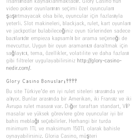
lisansından kaynaklanmaktadır. Glory Casino’nun
video poker oyunlarının seçimi özel oyuncuları
şaşırtmayacak olsa bile, oyuncular için fazlasıyla
yeterli. Slot makineleri, blackjack, rulet, kart oyunları
ve jackpotlar bulabileceğiniz oyun türlerinden sadece
bazılarıdır empieza kapsamlı bir arama seçeneği de
mevcuttur. Uygun bir oyun aramanızı daraltmak için
sağlayıcı, tema, özellikler, volatilite ve daha fazlası
gibi filtreler uygulayabilirsiniz
http://glory-casino-
nedir.com/
.
Glory Casino Bonusları????
Bu site Türkiye’de en iyi rulet siteleri sırasında yer
alıyor. Bunlar arasında bir Amerikan, iki Fransız ve iki
Avrupa rulet masası var. Diğer taraftan standart, VİP
masalar ve yüksek görevlere göre oyuncular iyi bir
bahis meblağı seçebilirler. Herhangi bir turda
minimum 1TL ve maksimum 150TL olarak bahisle
oynayabilirsiniz. Gloria Casino, müşteri