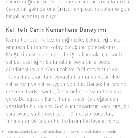
sürpriz değildir. Glory On line casino bu konuda dikkat
çekici bir şekilde öne çıkıyor empieza rakiplerine göre
birçok avantaj sunuyor.
Kaliteli Canlı Kumarhane Deneyimi
Kumarhaneye ilk kez girdiğinizde, çekici, eğlenceli
empieza kullanımı kolay olduğunu göreceksiniz.
Müşteri destek ekibiyle iletişim kurmak için canlı
sohbet özelliğini kullanabilir veya bir e-posta
gönderebilirsiniz. Canlı sohbet 7/24 mevcuttur ve
ihtiyacınız olan tüm cevapları almanın kesinlikle
sobre hızlı ve sobre uygun yoludur. Gerçek bir casino
macerası arıyorsanız, Glory online casino tam size
göre. Bu egzotik kumarhane sitesi, çok eğlenceli
vaatlerde bulunuyor. Göz alıcı tasarımın yanı sıra, bir
sürü oyun, sadık oyuncular için cazip bonuslar,
turnuvalar ve çok daha fazlasını bekleyebilirsiniz.
Tüm masalarda black jack gibi düşük, orta ve yüksek bahisler vardır.