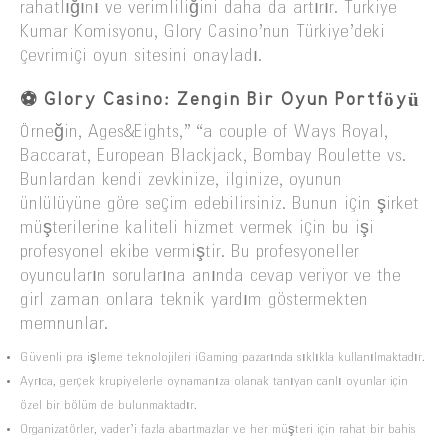
rahatlığını ve verimliliğini daha da artırır. Turkiye
Kumar Komisyonu, Glory Casino’nun Türkiye’deki
çevrimiçi oyun sitesini onayladı.
⚽️ Glory Casino: Zengin Bir Oyun Portföyü
Örneğin, Ages&Eights,” “a couple of Ways Royal,
Baccarat, European Blackjack, Bombay Roulette vs.
Bunlardan kendi zevkinize, ilginize, oyunun
ünlülüyüne göre seçim edebilirsiniz. Bunun için şirket
müşterilerine kaliteli hizmet vermek için bu işi
profesyonel ekibe vermiştir. Bu profesyoneller
oyuncuların sorularına anında cevap veriyor ve the
girl zaman onlara teknik yardım göstermekten
memnunlar.
Güvenli pra işleme teknolojileri iGaming pazarında sıklıkla kullanılmaktadır.
Ayrıca, gerçek krupiyelerle oynamanıza olanak tanıyan canlı oyunlar için
özel bir bölüm de bulunmaktadır.
Organizatörler, vader’i fazla abartmazlar ve her müşteri için rahat bir bahis