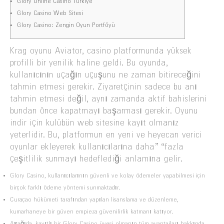
Glory Online Casino Türkiye
Glory Casino Web Sitesi
Glory Casino: Zengin Oyun Portföyü
Krag oyunu Aviator, casino platformunda yüksek
profilli bir yenilik haline geldi. Bu oyunda,
kullanıcının uçağın uçuşunu ne zaman bitireceğini
tahmin etmesi gerekir. Ziyaretçinin sadece bu anı
tahmin etmesi değil, aynı zamanda aktif bahislerini
bundan önce kapatmayı başarması gerekir. Oyunu
indir için kulübün web sitesine kayıt olmanız
yeterlidir. Bu, platformun en yeni ve heyecan verici
oyunlar ekleyerek kullanıcılarına daha” “fazla
çeşitlilik sunmayı hedeflediği anlamına gelir.
Glory Casino, kullanıcılarının güvenli ve kolay ödemeler yapabilmesi için
birçok farklı ödeme yöntemi sunmaktadır.
Curaçao hükümeti tarafından yapılan lisanslama ve düzenleme,
kumarhaneye bir güven empieza güvenilirlik katmanı katıyor.