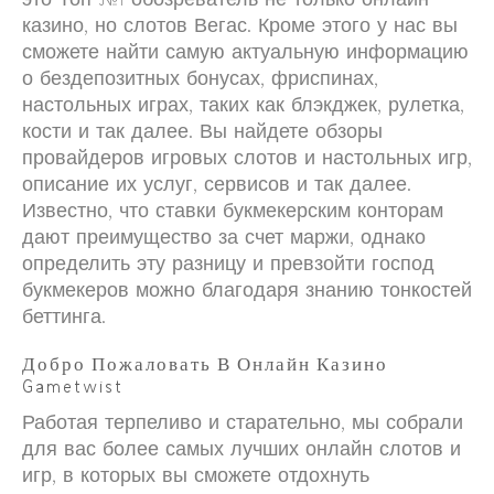
это Топ №1 обозреватель не только онлайн
казино, но слотов Вегас. Кроме этого у нас вы
сможете найти самую актуальную информацию
о бездепозитных бонусах, фриспинах,
настольных играх, таких как блэкджек, рулетка,
кости и так далее. Вы найдете обзоры
провайдеров игровых слотов и настольных игр,
описание их услуг, сервисов и так далее.
Известно, что ставки букмекерским конторам
дают преимущество за счет маржи, однако
определить эту разницу и превзойти господ
букмекеров можно благодаря знанию тонкостей
беттинга.
Добро Пожаловать В Онлайн Казино
Gametwist
Работая терпеливо и старательно, мы собрали
для вас более самых лучших онлайн слотов и
игр, в которых вы сможете отдохнуть