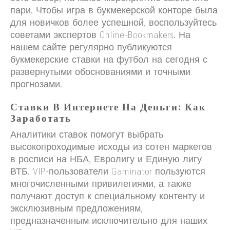
пари. Чтобы игра в букмекерской конторе была
для новичков более успешной, воспользуйтесь
советами экспертов Online-Bookmakers. На
нашем сайте регулярно публикуются
букмекерские ставки на футбол на сегодня с
развернутыми обоснованиями и точными
прогнозами.
Ставки В Интернете На Деньги: Как
Заработать
Аналитики ставок помогут выбрать
высокопроходимые исходы из сотен маркетов
в росписи на НБА, Евролигу и Единую лигу
ВТБ. VIP-пользователи Gaminator пользуются
многочисленными привилегиями, а также
получают доступ к специальному контенту и
эксклюзивным предложениям,
предназначенным исключительно для наших