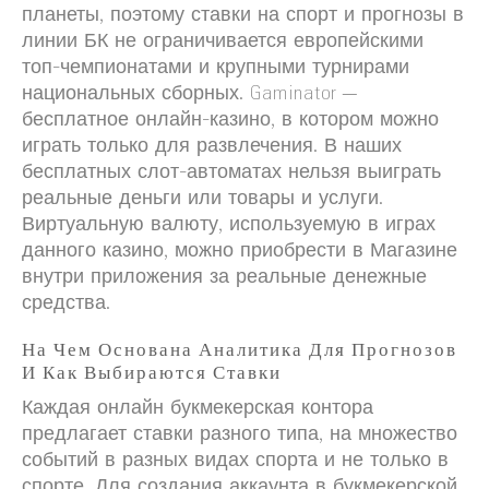
планеты, поэтому ставки на спорт и прогнозы в
линии БК не ограничивается европейскими
топ-чемпионатами и крупными турнирами
национальных сборных. Gaminator —
бесплатное онлайн-казино, в котором можно
играть только для развлечения. В наших
бесплатных слот-автоматах нельзя выиграть
реальные деньги или товары и услуги.
Виртуальную валюту, используемую в играх
данного казино, можно приобрести в Магазине
внутри приложения за реальные денежные
средства.
На Чем Основана Аналитика Для Прогнозов
И Как Выбираются Ставки
Каждая онлайн букмекерская контора
предлагает ставки разного типа, на множество
событий в разных видах спорта и не только в
спорте. Для создания аккаунта в букмекерской