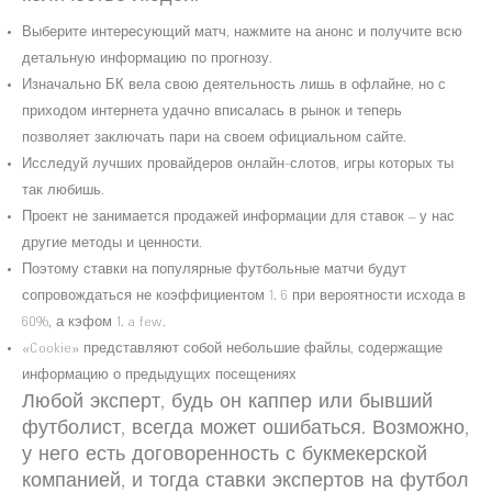
Выберите интересующий матч, нажмите на анонс и получите всю
детальную информацию по прогнозу.
Изначально БК вела свою деятельность лишь в офлайне, но с
приходом интернета удачно вписалась в рынок и теперь
позволяет заключать пари на своем официальном сайте.
Исследуй лучших провайдеров онлайн-слотов, игры которых ты
так любишь.
Проект не занимается продажей информации для ставок – у нас
другие методы и ценности.
Поэтому ставки на популярные футбольные матчи будут
сопровождаться не коэффициентом 1. 6 при вероятности исхода в
60%, а кэфом 1. a few.
«Cookie» представляют собой небольшие файлы, содержащие
информацию о предыдущих посещениях
Любой эксперт, будь он каппер или бывший
футболист, всегда может ошибаться. Возможно,
у него есть договоренность с букмекерской
компанией, и тогда ставки экспертов на футбол