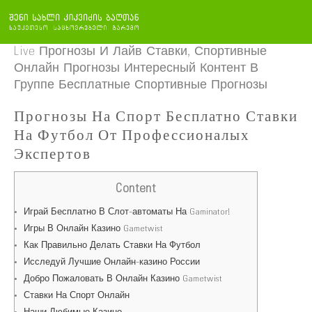
Live Прогнозы И Лайв Ставки, Спортивные
Онлайн Прогнозы Интересный Контент В
Группе Бесплатные Спортивные Прогнозы
Прогнозы На Спорт Бесплатно Ставки
На Футбол От Профессионалых
Экспертов
Content
Играй Бесплатно В Слот-автоматы На Gaminator!
Игры В Онлайн Казино Gametwist
Как Правильно Делать Ставки На Футбол
Исследуй Лучшие Онлайн-казино России
Добро Пожаловать В Онлайн Казино Gametwist
Ставки На Спорт Онлайн