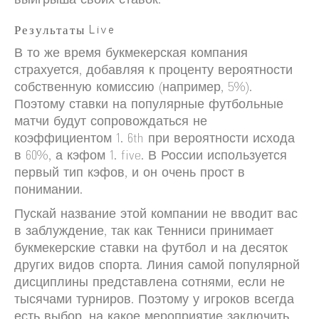
выигрыша своих ставок.
Результаты Live
В то же время букмекерская компания
страхуется, добавляя к проценту вероятности
собственную комиссию (например, 5%).
Поэтому ставки на популярные футбольные
матчи будут сопровождаться не
коэффициентом 1. 6th при вероятности исхода
в 60%, а кэфом 1. five. В России используется
первый тип кэфов, и он очень прост в
понимании.
Пускай название этой компании не вводит вас
в заблуждение, так как Тенниси принимает
букмекерские ставки на футбол и на десяток
других видов спорта. Линия самой популярной
дисциплины представлена сотнями, если не
тысячами турниров. Поэтому у игроков всегда
есть выбор, на какое мероприятие заключить