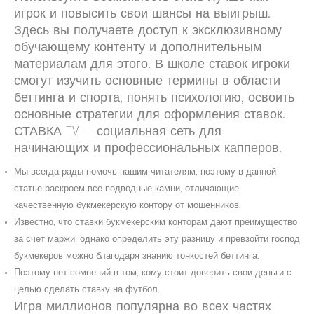
игрок и повысить свои шансы на выигрыш.
Здесь вы получаете доступ к эксклюзивному
обучающему контенту и дополнительным
материалам для этого. В школе ставок игроки
смогут изучить основные термины в области
беттинга и спорта, понять психологию, освоить
основные стратегии для оформления ставок.
СТАВКА TV — социальная сеть для
начинающих и профессиональных капперов.
Мы всегда рады помочь нашим читателям, поэтому в данной
статье раскроем все подводные камни, отличающие
качественную букмекерскую контору от мошенников.
Известно, что ставки букмекерским конторам дают преимущество
за счет маржи, однако определить эту разницу и превзойти господ
букмекеров можно благодаря знанию тонкостей беттинга.
Поэтому нет сомнений в том, кому стоит доверить свои деньги с
целью сделать ставку на футбол.
Игра миллионов популярна во всех частях