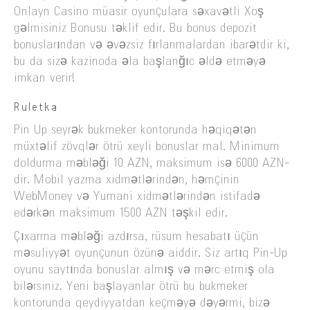
Onlayn Casino müasir oyunçulara səxavətli Xoş
gəlmisiniz Bonusu təklif edir. Bu bonus depozit
bonuslarından və əvəzsiz fırlanmalardan ibarətdir ki,
bu da sizə kazinoda əla başlanğıc əldə etməyə
imkan verir!
Ruletka
Pin Up seyrək bukmeker kontorunda həqiqətən
müxtəlif zövqlər ötrü xeyli bonuslar mal. Minimum
doldurma məbləği 10 AZN, maksimum isə 6000 AZN-
dir. Mobil yazma xidmətlərindən, həmçinin
WebMoney və Yumani xidmətlərindən istifadə
edərkən maksimum 1500 AZN təşkil edir.
Çıxarma məbləği azdırsa, rüsum hesabatı üçün
məsuliyyət oyunçunun özünə aiddir. Siz artıq Pin-Up
oyunu saytında bonuslar almış və mərc etmiş ola
bilərsiniz. Yeni başlayanlar ötrü bu bukmeker
kontorunda qeydiyyatdan keçməyə dəyərmi, bizə