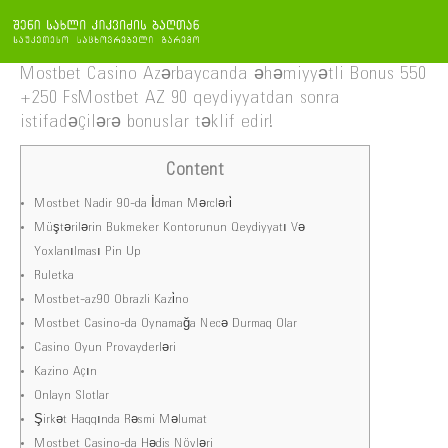
Mostbet Casino Azərbaycanda əhəmiyyətli Bonus 550
+250 Fs
Mostbet AZ 90 qeydiyyatdan sonra
istifadəçilərə bonuslar təklif edir!
Content
Mostbet Nadir 90-da İdman Mərcləri̇
Müştərilərin Bukmeker Kontorunun Qeydiyyatı Və
Yoxlanılması Pin Up
Ruletka
Mostbet-az90 Obrazli Kazi̇no
Mostbet Casino-da Oynamağa Necə Durmaq Olar
Casino Oyun Provayderləri
Kazino Açın
Onlayn Slotlar
Şirkət Haqqında Rəsmi Məlumat
Mostbet Casino-da Hədis Növləri