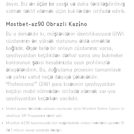
deyin. Biz ən
üçün bir
yaxşı və daha fərdiləşdirilmiş
xidmət təklif eləmək üçün kukilərdən istifadə edirik.
Mostbet-az90 Obrazli Kazi̇no
Bu o deməkdir ki, müştərilərin identifikasiyası QIWI
cüzdanının ən yüksək statusunu əldə etməklə
bağlıdır. Əgər belə bir onlayn cüzdanınız varsa,
qeydiyyatdan keçdikdən dərhal sonra onu bukmeker
kontorunun şəxsi hesabınızda oyun profilinizlə
əlaqələndirin. Bu, doğrulama prosesini tamamlayır
və yalnız vahid neçə dəqiqə çəkəcəkdir.
“Professional” QIWI para kisəsinin qeydiyyatdan
keçdiyi mobil nömrədən istifadə eləmək var-yox
qeydiyyatdan keçərkən vacibdir.
Unikal qumar təcrübəsi axtaran oyunçular üçün Mostbet Online Casino öz
eksklüziv VIP Proqramını təklif edir.
Mostbet-AZ90 kazinosunda slot maşınlarında onlayn mərclərin qiyməti 10
ilə 1 milyon manat arasında dəyişir.