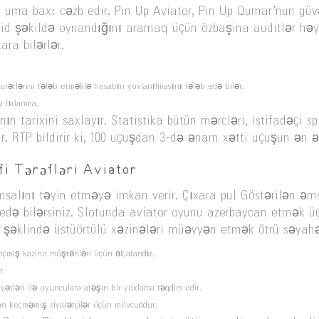
e uma bax: cəzb edir. Pin Up Aviator, Pin Up Qumar’nun güvə
id şəkildə oynandığını aramaq üçün özbaşina auditlər həya
ra bilərlər.
urətlərini tələb etməklə hesabın yoxlanılmasını tələb edə bilər.
 fırlanma.
n tarixini saxlayır. Statistika bütün mərcləri, istifadəçi sp
r. RTP bildirir ki, 100 uçuşdan 3-də ənam xətti uçuşun ən ə
i Tərəfləri Aviator
msalını təyin etməyə imkan verir. Çıxara pul Göstərilən ə
də bilərsiniz. Slotunda aviator oyunu azerbaycan etmək üç
 şəklində üstüörtülü xəzinələri müəyyən etmək ötrü səyahə
 keçmiş kazino müştəriləri üçün əlçatandır.
r.
tləri ilə oyunculara atəşin bir yoxlama təqdim edir.
an keçməmiş ziyarətçilər üçün mövcuddur.