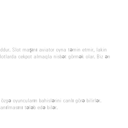
dur. Slot maşını aviator oyna təmin etmir, lakin
 slotlarda cekpot almaqla nisbət görmək olar. Biz ən
gə oyuncuların bahislərini canlı görə bilirlər.
anılmasını tələb edə bilər.