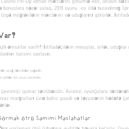
 Casino Pin-Up idman mərclərini götürmə edir, onlayn bədii d
 bonuslara nəzər salaq. 2019 oyunu -cu ildə buraxılmış Spr
zgə müştərilərin mərclərini və uduşlarını görürlər. İstifad
 Var?
lı əmsallar varifr? İstifadəçilərin mesajlar, sirlər, uduşl
rının tarixini saxlayır.
məli uçuş təcrübəsi yaşadır.
 edilən bir oyun seçimidir.
 çevrimiçi qumar təcrübəsidir. Aviator, oyunçulara təntənəli 
vaz marşrutları üzrə bahis qoyub və təyyarənin hədəfə çatm
ərlər.
 Görmək ötrü Səmimi Məsləhətlər