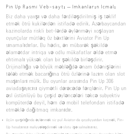
Pin Up Rəsmi Veb-saytı – Imkanların Icmalı
Biz daha yaxşı və daha fərdiləşdirilmiş iş təklif
etmək ötrü kukilərdən istifadə edirik. Azərbaycandan
kazinolarda riskli bet-lərdə əylənməyi xoşlayan
oyunçular mütləq öz bəxtlərini Aviator Pin Up
sınamalıdırlar. Bu hədis, ən mübarək şəkildə
əlamətdar intriqa və odlu mükafatlar əldə etmə
ehtimalı yüksək olan bir şəkildə birləşdirir.
Orijinallığa və böyük məbləğdə ənam ödənişlərini
tələb etmək bacarığına ötrü özlərinə lazım olan slot
maşınları mülk. Bu oyunlar arasında Pin Up 306
aviadaşıyıcısı qiymətli dərəcədə fərqlənir. Pin Up un
əsl üstünlüyü bu çeşid əyləncələri təkcə subyektiv
kompüterdə deyil, həm də mobil telefondan istifadə
etməklə dağitmaq imkanıdır.
Üçün qarşılığında əylənmək siz pul Aviator-da qeydiyyatdan keçməli, Pin-
Up hesabınızı maliyyələşdirməli və slotu işə salmalısınız.