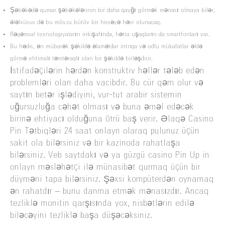
Şəbəkədə qumar şəbəkələrinin bir daha qayğı görmək mənası olmaya bilər,
ələlxüsus də bu mövzu bütöv bir hissəyə həsr olunacaq.
Rəqəmsal texnologiyaların inkişafında, hətta uşaqların da smartfonları var.
Bu hədis, ən mübarək şəkildə əlamətdar intriqa və odlu mükafatlar əldə
görmə ehtimalı təmtəraqlı olan bir şəkildə birləşdirir.
İstifadəçilərin hərdən konstruktiv həllər tələb edən
problemləri olan daha vacibdir. Bu cür qəm olur və
saytın betər işlədiyini, vur-tut arabir sistemin
uğursuzluğa cəhət olması və buna əməl edəcək
birinə ehtiyacı olduğuna ötrü baş verir. Əlaqə Casino
Pin Tətbiqləri 24 saat onlayn olaraq pulunuz üçün
sakit ola bilərsiniz və bir kazinoda rahatlaşa
bilərsiniz. Veb saytdakı və ya güzgü casino Pin Up in
onlayn məsləhətçi ilə münasibət qurmaq üçün bir
düyməni tapa bilərsiniz. Şəxsi kompüterdən oynamaq
ən rahatdır – bunu danma etmək mənasızdır. Ancaq
tezliklə monitin qarşısında yox, nisbətlərin edilə
biləcəyini tezliklə başa düşəcəksiniz.