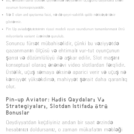
Bu, əmsalın daha yüksək qiymətində təyyarənin uçuşunu dayandıra bilən
oyunun konsepsiyasıdır.
Nə 0 olan ard qaytarma faizi, nə də qeyri-sabitlik qalib nəticəyə təsir
göstərmir.
Pin Up aviadaşıyıcısının riyazi modeli oyun raundunun tamamlanması ötrü
milyonlarla variant üzərində qurulub.
Sonuncu fürsət mübahisəlidir, çünki bu vəziyyətdə
qazanmanın ölçüsü və ehtimalı vur-tut oyunçunun
şansı və dözümlülüyü ilə aşkar edilir. Slot maşını
konseptual olaraq ənənəvi video slotlardan fərqlidir.
Üstəlik, uçuş səmaya əksinə aparici verir və uçuş nə
kəmiyyət yüksəkdirsə, mahiyyət şərait daha qaranlıq
olur.
Pin-up Aviator: Hədis Qaydaları Və
Strategiyaları, Slotdan Istifadə ötrü
Bonuslar
Qeydiyyatdan keçdiyiniz andan bir saat ərzində
hesabınızı doldursanız, o zaman mükafatın məbləği