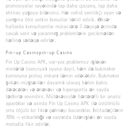
promosiyalar sayəsində lap daha qazana, lap daha
ehtiras yaşaya bilərsiniz. Hər vahid yenilikçi oyun və
yarışma ötrü yetkin bonuslar təklif edirik. Əksər
hallarda konsultantlar müraciətə 3 dəqiqə ərzində
cavab verir və yaranmış problemlərin gecikmədən
həllinə sədəqə edirlər.
Pin-up Casinopin-up Casino
Pin Up Casino APK, var-yox problemsiz işləyən
minlərlə lisenziyalı oyuna deyil, həm də bukmeker
kontoruna proloq imkanı təmin edəcəkdir. Bukmeker
şirkəti müştəriləri davamlı olaraq həlim bahis
dərəcələri və ənənəvi və hipersportla ən sayda
tədbirlə sevindirir. Mütəxəssislər hərtərəfli bir analiz
apardılar və axirda Pin Up Casino APK ilə üstüörtülü
orta ölçülü bir fikrə gəlməyi bacardılar. İstifadəçilərin
70% -i etibarlılığı və vaxtında ödənişləri ən sayda
metodla fikir edirlər.