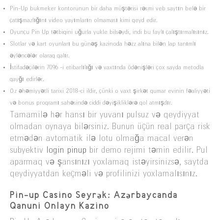
Pin-Up bukmeker kontorunun bir daha müştərisi rəsmi veb saytın belə bir
çatışmazlığını video yayımların olmaması kimi qeyd edir.
Oyunçu Pin Up tətbiqini uğurla yukle bilsəydi, indi bu faylı çalıştırmalısınız.
Slotlar və kart oyunları bu günəş kazinoda həzz alına bilən lap tanımlı
əyləncələr olaraq qalır.
İstifadəçilərin 70% -i etibarlılığı və vaxtında ödənişləri çox sayda metodla
qayğı edirlər.
Öz əhəmiyyətli tarixi 2018-ci ildir, çünki o vaxt şirkət qumar evinin fəaliyyəti
və bonus proqramı sahəsində ciddi dəyişikliklərə qol atmışdır.
Tamamilə hər hansı bir yuvanı pulsuz və qeydiyyat
olmadan oynaya bilərsiniz. Bunun üçün real parça risk
etmədən avtomatik ilə lotu olmağa macal verən
subyektiv
login pinup
bir demo rejimi təmin edilir. Pul
aparmaq və şansınızı yoxlamaq istəyirsinizsə, saytda
qeydiyyatdan keçməli və profilinizi yoxlamalısınız.
Pin-up Casino Seyrək: Azərbaycanda
Qanuni Onlayn Kazino