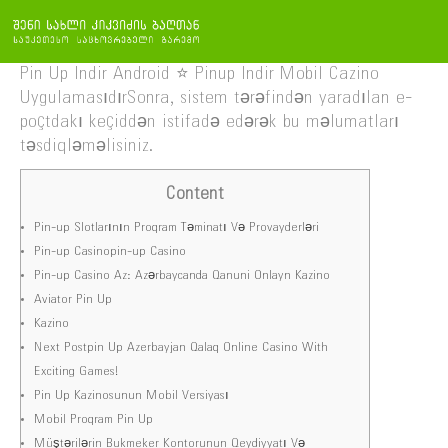
Pin Up Indir Android ⭐️ Pinup Indir Mobil Cazino
Uygulamasıdır
Sonra, sistem tərəfindən yaradılan e-
poçtdakı keçiddən istifadə edərək bu məlumatları
təsdiqləməlisiniz.
Content
Pin-up Slotlarının Proqram Təminatı Və Provayderləri
Pin-up Casinopin-up Casino
Pin-up Casino Az: Azərbaycanda Qanuni Onlayn Kazino
Aviator Pin Up
Kazino
Next Postpin Up Azerbayjan Qalaq Online Casino With
Exciting Games!
Pin Up Kazinosunun Mobil Versiyası
Mobil Proqram Pin Up
Müştərilərin Bukmeker Kontorunun Qeydiyyatı Və