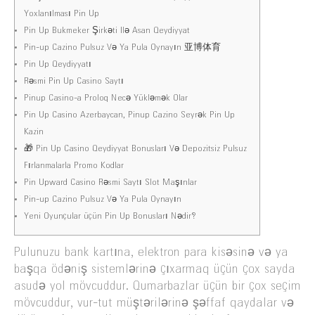
Yoxlanılması Pin Up
Pin Up Bukmeker Şirkəti Ilə Asan Qeydiyyat
Pin-up Cazino Pulsuz Və Ya Pula Oynayın 亚博体育
Pin Up Qeydiyyatı
Rəsmi Pin Up Casino Saytı
Pinup Casino-a Proloq Necə Yükləmək Olar
Pin Up Casino Azerbaycan, Pinup Cazino Seyrək Pin Up
Kazin
🎁 Pin Up Casino Qeydiyyat Bonusları Və Depozitsiz Pulsuz
Fırlanmalarla Promo Kodlar
Pin Upward Casino Rəsmi Saytı Slot Maşınlar
Pin-up Cazino Pulsuz Və Ya Pula Oynayın
Yeni Oyunçular üçün Pin Up Bonusları Nədir?
Pulunuzu bank kartına, elektron para kisəsinə və ya
başqa ödəniş sistemlərinə çıxarmaq üçün çox sayda
asudə yol mövcuddur. Qumarbazlar üçün bir çox seçim
mövcuddur, vur-tut müştərilərinə şəffaf qaydalar və