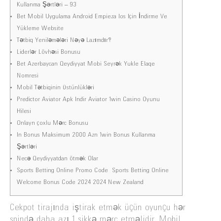
Kullanma Şərtləri – 93
Bet Mobil Uygulama Android Empieza Ios Için İndirme Ve
Yükleme Website
Tətbiq Yeniləmələri Nəyə Lazımdır?
Liderlər Lövhəsi Bonusu
Bet Azerbaycan Qeydiyyat Mobi Seyrək Yukle Elaqe
Nomresi
Mobil Tətbiqinin Üstünlükləri
Predictor Aviator Apk Indir Aviator 1win Casino Oyunu
Hilesi
Onlayn çoxlu Mərc Bonusu
In Bonus Maksimum 2000 Azn 1win Bonus Kullanma
Şərtləri
Necə Qeydiyyatdan ötmək Olar
Sports Betting Online Promo Code ️ Sports Betting Online
Welcome Bonus Code 2024 2024 New Zealand
Cekpot tirajında ​​iştirak etmək üçün oyunçu hər
spində daha azı 1 sikkə mərc etməlidir. Mobil