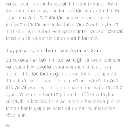
və ya oyun haqqında seyrək bilikləriniz varsa, 1win
Aviator demo versiyasından mütləq istifadə edin. Bu
oyun müxtəlif səbəblərdən onlayn kazinolardan
istifadə edənlər arasında daha təmtəraqlı reytinqə
malikdir. 1win aviator-da qazancınızı nə vaxt çəkmək
istədiyinizə yalnız siz qərar verə bilərsiniz.
Təyyarə Oyunu 1win 1win Aviator Game
Bu sayədə hər kəsimin özünə bağlı bir oyun tapması
və oyunu keyfiyyətlə oynaması mümkündür. 1win,
mobil istifadəçilərə uyğun olaraq 1win iOS app ilə
də xidmət verir. 1win iOS app, iPhone və iPad qədər
iOS əməliyyat sistemi olan cihazlardan istifadəçilərə
oyun və bahis imkanı təqdim edir. İOS-app faylını
yükləyib 1winə daxil olaraq mobil cihazınızda pulsuz
idman bahis çeşidlərindən və qumar oyunlarından
zövq alın.
\e