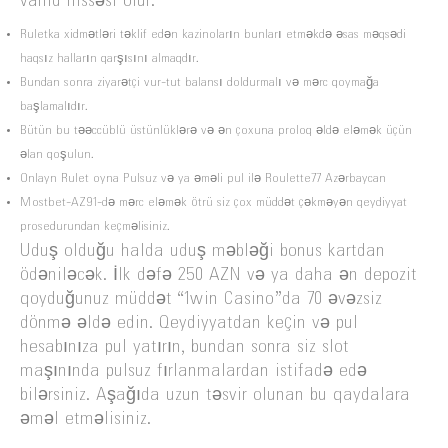
vahid hissəsi olur.
Ruletka xidmətləri təklif edən kazinoların bunları etməkdə əsas məqsədi
haqsız halların qarşısını almaqdır.
Bundan sonra ziyarətçi vur-tut balansı doldurmalı və mərc qoymağa
başlamalıdır.
Bütün bu təəccüblü üstünlüklərə və ən çoxuna proloq əldə eləmək üçün
əlan qoşulun.
Onlayn Rulet oyna Pulsuz və ya əməli pul ilə Roulette77 Azərbaycan
Mostbet-AZ91-də mərc eləmək ötrü siz çox müddət çəkməyən qeydiyyat
prosedurundan keçməlisiniz.
Uduş olduğu halda uduş məbləği bonus kartdan
ödəniləcək. İlk dəfə 250 AZN və ya daha ən depozit
qoyduğunuz müddət “1win Casino”da 70 əvəzsiz
dönmə əldə edin. Qeydiyyatdan keçin və pul
hesabınıza pul yatırın, bundan sonra siz slot
maşınında pulsuz fırlanmalardan istifadə edə
bilərsiniz. Aşağıda uzun təsvir olunan bu qaydalara
əməl etməlisiniz.