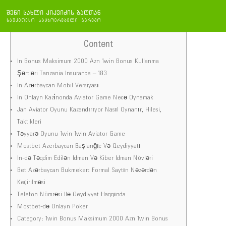
Content
In Bonus Maksimum 2000 Azn 1win Bonus Kullanma
Şərtləri Tanzania Insurance – 183
In Azərbaycan Mobil Versiyası
In Onlayn Kazi̇nonda Aviator Game Necə Oynamak
Jan Aviator Oyunu Kazandırıyor Nasıl Oynanır, Hilesi,
Taktikleri
Təyyarə Oyunu 1win 1win Aviator Game
Mostbet Azerbaycan Başlanğıc Və Qeydiyyatı
In-də Təqdim Edilən Idman Və Kiber Idman Növləri
Bet Azərbaycan Bukmeker: Formal Saytın Nəzərdən
Keçirilməsi
Telefon Nömrəsi Ilə Qeydiyyat Haqqında
Mostbet-də Onlayn Poker
Category: 1win Bonus Maksimum 2000 Azn 1win Bonus