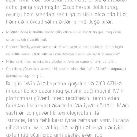
üçün 1Win-dəki bonuslar alternativ ofislərə nisbətən
daha geniş yayılmışdır. Əsas hesabı dolduraraq,
oyunçu həm standart sakit gəlmisiniz əldə edə bilər,
həm də mövcud səhmlərdən birinə düşə bilər.
Müştərilərini istənilən macəraçiliq və ya sui-istifadədən qorumaq üçün
onların ciddi siyasəti mal.
ContentQeydiyyatdan sonra rəsmi veb saytına necə qaçmaq olarin login
etdikdən sonra nələr mənim üçün əlçatan olacaq və necə qazanacam?
Mərc saytı lisenziyasızdırsa Slotlar in Aviator game onlayn oynayın!
Onu da qayğı etmək lazımdır ki, saytımızda sizlər üçün MostBet зеркало
linkləri yerləşdirmişik.
Bu gün 1Win Azərbaycana qoşulun və 2100 AZN-ə
miqdar bonus qazanmaq şansını qaçırmayın! 1Win
platforması güvənli mərc təcrübəsini təmin edən
Curaçao lisenziyası əsasında fəaliyyət göstərir. Mərc
saytı ən son güvənlik texnologiyaları ilə
istifadəçilərin təhlükəsizliyinə zəmanət verir. Burada
cihazınızın 1win tətbiqi ilə bağlı gəlib-gəlmədiyini
axtarmaq üçün proqramı dəstəkləyən iOS