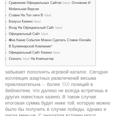
Сравнение Официальных Сайтов 1xbet: Основная И
Мобильная Версии
Ставки На Топ-лиги В 1xbet
Бонусы Казино 1xbet
Вход На Официальный Сайт 1xbet
Официальный Сайт 1xbet
⚽на Какие События Можно Сделать Ставки Онлайн
В Букмекерской Компании?
Официальный Сайт Казино 1xbet
Скачать 1xbet На Компьютер
забывает пополнять игровой каталог. Сегодня
коллекция азартных развлечений весьма
привлекательна — более 7000 позиций в
библиотеке, что далеко не всегда встретишь в
других известных казино. В таком случае
итоговая сумма будет ниже той, которую можно
было бы получить в случае победы, однако и
риски меньше. С анализом встречи могут