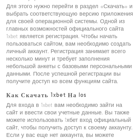
Для этого нужно перейти в раздел «Скачать» и
выбрать соответствующую версию приложения
для своей операционной системы. Одной из
главных возможностей официального сайта
1xbet является регистрация. Чтобы начать
пользоваться сайтом, вам необходимо создать
личный аккаунт. Регистрация занимает всего
несколько минут и требует заполнения
небольшой анкеты с базовыми персональными
данными. После успешной регистрации вы
получите доступ ко всем функциям сайта.
Как Скачать 1xbet На Ios
Для входа в 1xbet вам необходимо зайти на
сайт и ввести свои учетные данные. Вы также
можете использовать 1хбет вход официальный
сайт, чтобы получить доступ к своему аккаунту.
Если у вас еще нет аккаунта, вы можете