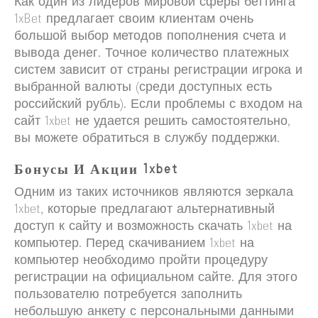
Как один из лидеров мировой сферы беттинга
1xBet предлагает своим клиентам очень
большой выбор методов пополнения счета и
вывода денег. Точное количество платежных
систем зависит от страны регистрации игрока и
выбранной валюты (среди доступных есть
российский рубль). Если проблемы с входом на
сайт 1xbet не удается решить самостоятельно,
вы можете обратиться в службу поддержки.
Бонусы И Акции 1xbet
Одним из таких источников являются зеркала
1xbet, которые предлагают альтернативный
доступ к сайту и возможность скачать 1xbet на
компьютер. Перед скачиванием 1xbet на
компьютер необходимо пройти процедуру
регистрации на официальном сайте. Для этого
пользователю потребуется заполнить
небольшую анкету с персональными данными