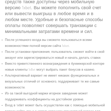
средств также доступны через мобильную
версию 1xbet. Вы можете пополнить свой счет
или вывести выигрыш в любое время и в
любом месте. Удобные и безопасные способы
оплаты позволяют совершать транзакции с
минимальными затратами времени и сил.
После успешного входа вы сможете пользоваться всеми
возможностями полной версии сайта 1xbet.
После установки приложения, пользователь сможет войти в свой
аккаунт или зарегистрироваться новый и начать делать ставки.
Вместо приветственного вознаграждения в букмекерской конторе
новые клиенты 1xBet могут выбрать пакет бонусов в казино.
Альтернативный вариант не имеет никаких функциональных и
визуальных отличий от основного, поддерживает те же самые
возможности.
Из-за такой выгодной маржи игорное заведение может
поддерживать коэффициенты на достойном уровне.
Вход в 1хбет может быть осуществлен как с помощью мобильной