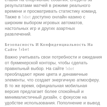
ставки на спортивные события, следить за
результатами матчей в режиме реального
времени и просматривать статистику команд.
Также в 1xbet доступно онлайн-казино с
широким выбором игровых автоматов,
настольных игр и других азартных
развлечений.
Безопасность И Конфиденциальность На
Сайте 1xbet
Важно учитывать свои потребности и ожидания
от букмекерской конторы, чтобы сделать
правильный выбор. На сайте 1xbet
преобладают яркие цвета и динамичные
элементы, что создает энергичную атмосферу.
В то же время, официальная мобильная
версия предлагает более спокойный и
минималистичный дизайн, с фокусом на
удобстве использования. Пополнение и вывод