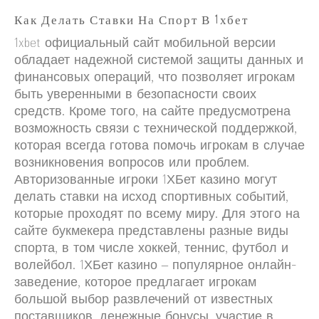
Как Делать Ставки На Спорт В 1хбет
1xbet официальный сайт мобильной версии
обладает надежной системой защиты данных и
финансовых операций, что позволяет игрокам
быть уверенными в безопасности своих
средств. Кроме того, на сайте предусмотрена
возможность связи с технической поддержкой,
которая всегда готова помочь игрокам в случае
возникновения вопросов или проблем.
Авторизованные игроки 1ХБет казино могут
делать ставки на исход спортивных событий,
которые проходят по всему миру. Для этого на
сайте букмекера представлены разные виды
спорта, в том числе хоккей, теннис, футбол и
волейбол. 1ХБет казино – популярное онлайн-
заведение, которое предлагает игрокам
большой выбор развлечений от известных
поставщиков, денежные бонусы, участие в