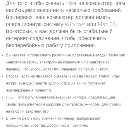
Для того чтобы скачать 1xbet на компьютер, вам
необходимо выполнить несколько требований.
Во-первых, ваш компьютер должен иметь
операционную систему Windows или Mac OS.
Во-вторых, у вас должен быть стабильный
интернет-соединение, чтобы обеспечить
бесперебойную работу приложения.
Вы можете использовать различные платежные методы, такие как
банковские карты, электронные кошельки или банковский
перевод, чтобы осуществлять операции со своим счетом.
Вторая часть не является обязательной на первых этапах игры,
но при выводе средств администрация точно потребует
подтверждения личности.
1xbet – это популярная букмекерская контора, предлагающая
своим пользователям широкий спектр возможностей для ставок
на спорт и азартных игр.
В режим реального времени букмекер «выбрасывает»
большинство событий, доступных в прематче.