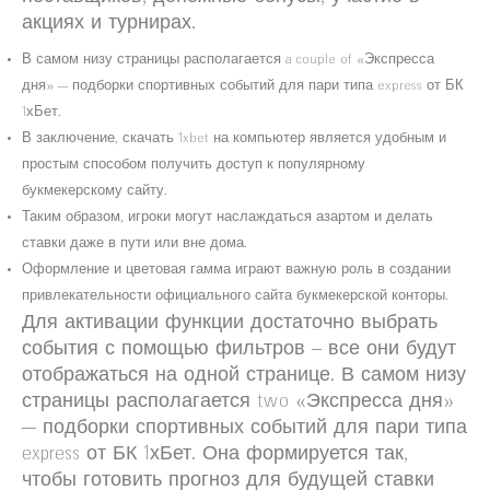
акциях и турнирах.
В самом низу страницы располагается a couple of «Экспресса
дня» — подборки спортивных событий для пари типа express от БК
1хБет.
В заключение, скачать 1xbet на компьютер является удобным и
простым способом получить доступ к популярному
букмекерскому сайту.
Таким образом, игроки могут наслаждаться азартом и делать
ставки даже в пути или вне дома.
Оформление и цветовая гамма играют важную роль в создании
привлекательности официального сайта букмекерской конторы.
Для активации функции достаточно выбрать
события с помощью фильтров – все они будут
отображаться на одной странице. В самом низу
страницы располагается two «Экспресса дня»
— подборки спортивных событий для пари типа
express от БК 1хБет. Она формируется так,
чтобы готовить прогноз для будущей ставки