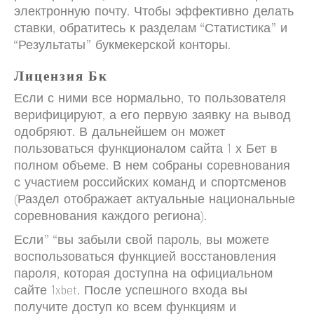
электронную почту. Чтобы эффективно делать
ставки, обратитесь к разделам “Статистика” и
“Результаты” букмекерской конторы.
Лицензия Бк
Если с ними все нормально, то пользователя
верифицируют, а его первую заявку на вывод
одобряют. В дальнейшем он может
пользоваться функционалом сайта 1 х Бет в
полном объеме. В нем собраны соревнования
с участием российских команд и спортсменов
(Раздел отображает актуальные национальные
соревнования каждого региона).
Если” “вы забыли свой пароль, вы можете
воспользоваться функцией восстановления
пароля, которая доступна на официальном
сайте 1xbet. После успешного входа вы
получите доступ ко всем функциям и