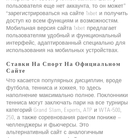
пользователя еще нет аккаунта, то он может”
“зарегистрироваться на сайте 1xbet и получить
доступ ко всем функциям и возможностям.
Мобильная версия сайта 1xbet предлагает
пользователям удобный и функциональный
интерфейс, адаптированный специально для
использования на мобильных устройствах.
Ставки На Спорт На Официальном
Сайте
Что касается популярных дисциплин, вроде
футбола, тенниса и хоккея, то здесь
наполнение максимально полное. Поклонники
тенниса могут заключать пари на все турниры
категорий Grand Slam, Experts, ATP и WTA-500,
250, а также соревнования рангом пониже –
челленджеры и фьючерсы. Это
альтернативный сайт с аналогичным