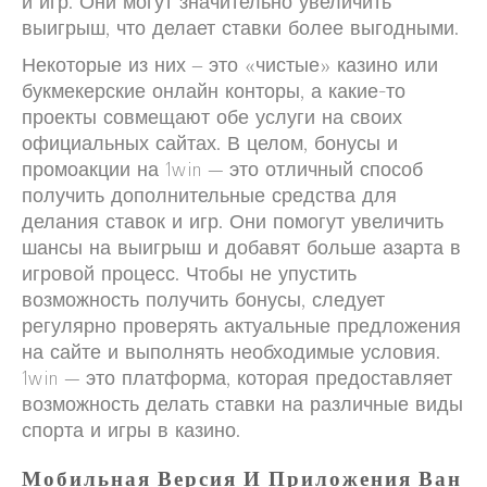
и игр. Они могут значительно увеличить
выигрыш, что делает ставки более выгодными.
Некоторые из них – это «чистые» казино или
букмекерские онлайн конторы, а какие-то
проекты совмещают обе услуги на своих
официальных сайтах. В целом, бонусы и
промоакции на 1win — это отличный способ
получить дополнительные средства для
делания ставок и игр. Они помогут увеличить
шансы на выигрыш и добавят больше азарта в
игровой процесс. Чтобы не упустить
возможность получить бонусы, следует
регулярно проверять актуальные предложения
на сайте и выполнять необходимые условия.
1win — это платформа, которая предоставляет
возможность делать ставки на различные виды
спорта и игры в казино.
Мобильная Версия И Приложения Ван