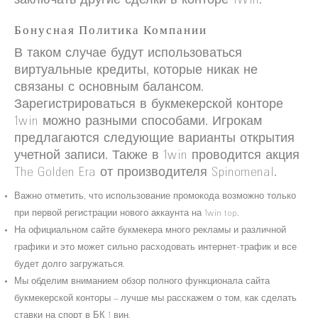
заключать другие сделки в конторе 1Win.
Бонусная Политика Компании
В таком случае будут использоваться
виртуальные кредиты, которые никак не
связаны с основным балансом.
Зарегистрироваться в букмекерской конторе
1win можно разными способами. Игрокам
предлагаются следующие варианты открытия
учетной записи. Также в 1win проводится акция
The Golden Era от производителя Spinomenal.
Важно отметить, что использование промокода возможно только
при первой регистрации нового аккаунта на 1win top.
На официальном сайте букмекера много рекламы и различной
графики и это может сильно расходовать интернет-трафик и все
будет долго загружаться.
Мы обделим вниманием обзор полного функционала сайта
букмекерской конторы – лучше мы расскажем о том, как сделать
ставки на спорт в БК 1 вин.