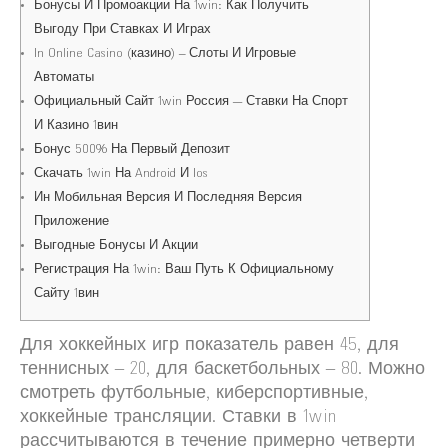
Бонусы И Промоакции На 1win: Как Получить
Выгоду При Ставках И Играх
In Online Casino (казино) – Слоты И Игровые
Автоматы
Официальный Сайт 1win Россия — Ставки На Спорт
И Казино 1вин
Бонус 500% На Первый Депозит
Скачать 1win На Android И Ios
Ин Мобильная Версия И Последняя Версия
Приложение
Выгодные Бонусы И Акции
Регистрация На 1win: Ваш Путь К Официальному
Сайту 1вин
Для хоккейных игр показатель равен 45, для
теннисных – 20, для баскетбольных – 80. Можно
смотреть футбольные, киберспортивные,
хоккейные трансляции. Ставки в 1win
рассчитываются в течение примерно четверти