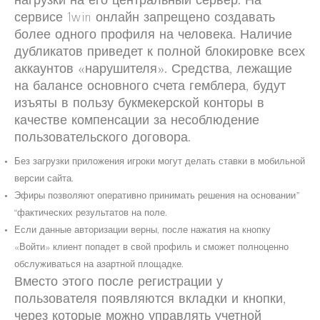
нагрузки на его центральный сервер. На
сервисе 1win онлайн запрещено создавать
более одного профиля на человека. Наличие
дубликатов приведет к полной блокировке всех
аккаунтов «нарушителя». Средства, лежащие
на балансе основного счета гемблера, будут
изъяты в пользу букмекерской конторы в
качестве компенсации за несоблюдение
пользовательского договора.
Без загрузки приложения игроки могут делать ставки в мобильной
версии сайта.
Эфиры позволяют оперативно принимать решения на основании”
“фактических результатов на поле.
Если данные авторизации верны, после нажатия на кнопку
«Войти» клиент попадет в свой профиль и сможет полноценно
обслуживаться на азартной площадке.
Вместо этого после регистрации у
пользователя появляются вкладки и кнопки,
через которые можно управлять учетной