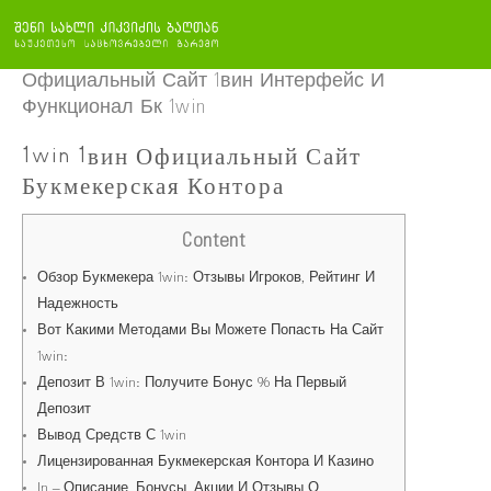
Официальный Сайт 1вин Интерфейс И
Функционал Бк 1win
1win 1вин Официальный Сайт
Букмекерская Контора
Content
Обзор Букмекера 1win: Отзывы Игроков, Рейтинг И
Надежность
Вот Какими Методами Вы Можете Попасть На Сайт
1win:
Депозит В 1win: Получите Бонус % На Первый
Депозит
Вывод Средств С 1win
Лицензированная Букмекерская Контора И Казино
In – Описание, Бонусы, Акции И Отзывы О