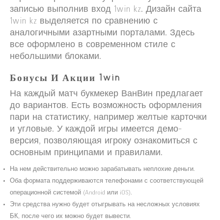
записью выполнив вход 1win kz. Дизайн сайта
1win kz выделяется по сравнению с
аналогичными азартными порталами. Здесь
все оформлено в современном стиле с
небольшими блоками.
Бонусы И Акции 1win
На каждый матч букмекер ВанВин предлагает
до вариантов. Есть возможность оформления
пари на статистику, например желтые карточки
и угловые. У каждой игры имеется демо-
версия, позволяющая игроку ознакомиться с
основным принципами и правилами.
На нем действительно можно зарабатывать неплохие деньги.
Оба формата поддерживаются телефонами с соответствующей
операционной системой (Android или iOS).
Эти средства нужно будет отыгрывать на несложных условиях
БК, после чего их можно будет вывести.