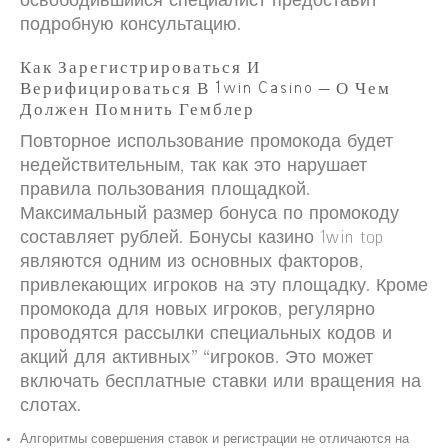
освободившийся специалист предоставит
подробную консультацию.
Как Зарегистрироваться И
Верифицироваться В 1win Casino – О Чем
Должен Помнить Гемблер
Повторное использование промокода будет
недействительным, так как это нарушает
правила пользования площадкой.
Максимальный размер бонуса по промокоду
составляет рублей. Бонусы казино 1win top
являются одним из основных факторов,
привлекающих игроков на эту площадку. Кроме
промокода для новых игроков, регулярно
проводятся рассылки специальных кодов и
акций для активных” “игроков. Это может
включать бесплатные ставки или вращения на
слотах.
Алгоритмы совершения ставок и регистрации не отличаются на