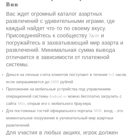
Вин
Вас ждет огромный каталог азартных
развлечений с удивительными играми, где
каждый найдет что-то по своему вкусу.
Присоединяйтесь к сообществу 1win и
погружайтесь в захватывающий мир азарта и
развлечений. Минимальная сумма вывода
отличается в зависимости от платежной
системы.
Деньги на личные счета клиентов поступают в течение 1‒3 часов,
если запрашивается до 5000 рублей.
Приложение на мобильные устройства под управлением
операционной системы Android os можно бесплатно загрузить с
сайта 1Win, открыв его с мобильного браузера.
Для постоянных гостей официального портала 1WIN, вход – это
моментальное погружение в увлекательный мир азартных
развлечений.
Для участия в любых акциях, игрок должен