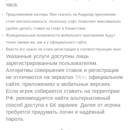
часа.
Предложением конторы 1Вин скачать на Андроид приложение
стоит воспользоваться, поскольку софт позволяет максимально
удобно делать ставки на спорт в Казахстане.
Функциональные возможности мобильного приложения будут
точно такими же, как и у официального сайта.
Ввести его нужно на этапе регистрации в соответствующее окно.
Указанные услуги доступны лишь
зарегистрированным пользователям.
Алгоритмы совершения ставок и регистрации
не отличаются на зеркалах 1Win, официальном
сайте, приложениях и мобильных версиях.
Если игрок собирается ставить на территории
РФ, рекомендуется найти альтернативный
способ доступа к БК заранее. Далее от игрока
требуется придумать логин и надёжный
пароль.