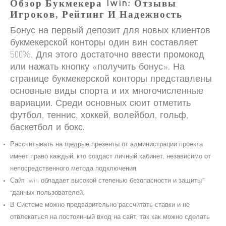
Обзор Букмекера 1win: Отзывы
Игроков, Рейтинг И Надежность
Бонус на первый депозит для новых клиентов
букмекерской конторы один вин составляет
500%. Для этого достаточно ввести промокод
или нажать кнопку «получить бонус». На
странице букмекерской конторы представлены
основные виды спорта и их многочисленные
вариации. Среди основных сюит отметить
футбол, теннис, хоккей, волейбол, гольф,
баскетбол и бокс.
Рассчитывать на щедрые презенты от администрации проекта
имеет право каждый, кто создаст личный кабинет, независимо от
непосредственного метода подключения.
Сайт 1win обладает высокой степенью безопасности и защиты”
“данных пользователей.
В Системе можно предварительно рассчитать ставки и не
отвлекаться на постоянный вход на сайт, так как можно сделать