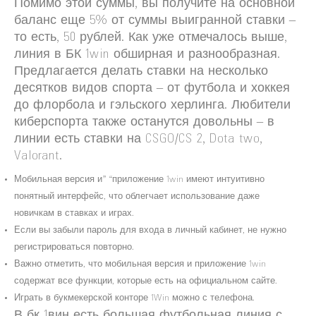
Помимо этой суммы, вы получите на основной
баланс еще 5% от суммы выигранной ставки –
то есть, 50 рублей. Как уже отмечалось выше,
линия в БК 1win обширная и разнообразная.
Предлагается делать ставки на несколько
десятков видов спорта – от футбола и хоккея
до флорбола и гэльского херлинга. Любители
киберспорта также останутся довольны – в
линии есть ставки на CSGO/CS 2, Dota two,
Valorant.
Мобильная версия и” “приложение 1win имеют интуитивно
понятный интерфейс, что облегчает использование даже
новичкам в ставках и играх.
Если вы забыли пароль для входа в личный кабинет, не нужно
регистрироваться повторно.
Важно отметить, что мобильная версия и приложение 1win
содержат все функции, которые есть на официальном сайте.
Играть в букмекерской конторе 1Win можно с телефона.
В бк 1вин есть большая футбольная линия с