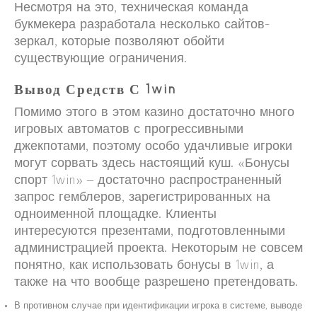
Несмотря на это, техническая команда
букмекера разработала несколько сайтов-
зеркал, которые позволяют обойти
существующие ограничения.
Вывод Средств С 1win
Помимо этого в этом казино достаточно много
игровых автоматов с прогрессивными
джекпотами, поэтому особо удачливые игроки
могут сорвать здесь настоящий куш. «Бонусы
спорт 1win» – достаточно распространенный
запрос гемблеров, зарегистрированных на
одноименной площадке. Клиенты
интересуются презентами, подготовленными
администрацией проекта. Некоторым не совсем
понятно, как использовать бонусы в 1win, а
также на что вообще разрешено претендовать.
В противном случае при идентификации игрока в системе, выводе