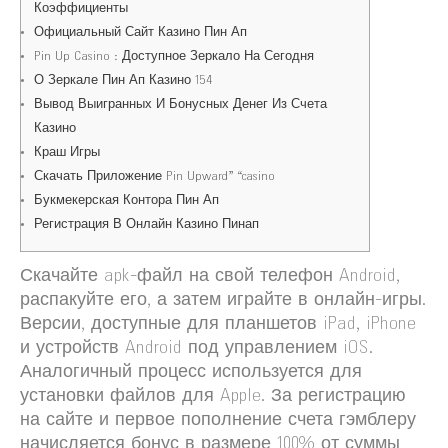
Коэффициенты
Официальный Сайт Казино Пин Ап
Pin Up Casino : Доступное Зеркало На Сегодня
О Зеркале Пин Ап Казино 154
Вывод Выигранных И Бонусных Денег Из Счета
Казино
Краш Игры
Скачать Приложение Pin Upward” “casino
Букмекерская Контора Пин Ап
Регистрация В Онлайн Казино Пинап
Скачайте apk-файл на свой телефон Android,
распакуйте его, а затем играйте в онлайн-игры.
Версии, доступные для планшетов iPad, iPhone
и устройств Android под управлением iOS.
Аналогичный процесс используется для
установки файлов для Apple. За регистрацию
на сайте и первое пополнение счета гэмблеру
начисляется бонус в размере 100% от суммы