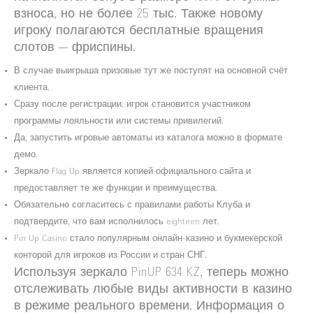
взноса, но не более 25 тыс. Также новому
игроку полагаются бесплатные вращения
слотов — фриспины.
В случае выигрыша призовые тут же поступят на основной счёт
клиента.
Сразу после регистрации, игрок становится участником
программы лояльности или системы привилегий.
Да, запустить игровые автоматы из каталога можно в формате
демо.
Зеркало Flag Up является копией официального сайта и
предоставляет те же функции и преимущества.
Обязательно согласитесь с правилами работы Клуба и
подтвердите, что вам исполнилось eighteen лет.
Pin Up Casino стало популярным онлайн-казино и букмекерской
конторой для игроков из России и стран СНГ.
Используя зеркало PinUP 634 KZ, теперь можно
отслеживать любые виды активности в казино
в режиме реального времени. Информация о