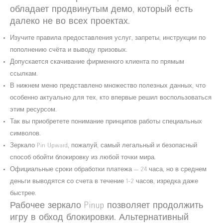
обладает продвинутым демо, который есть
далеко не во всех проектах.
Изучите правила предоставления услуг, запреты, инструкции по
пополнению счёта и выводу призовых.
Допускается скачивание фирменного клиента по прямым
ссылкам.
В нижнем меню представлено множество полезных данных, что
особенно актуально для тех, кто впервые решил воспользоваться
этим ресурсом.
Так вы приобретете понимание принципов работы специальных
символов.
Зеркало Pin Upward, пожалуй, самый легальный и безопасный
способ обойти блокировку из любой точки мира.
Официальные сроки обработки платежа — 24 часа, но в среднем
деньги выводятся со счета в течение 1-2 часов, изредка даже
быстрее.
Рабочее зеркало Pinup позволяет продолжить
игру в обход блокировки. Альтернативный