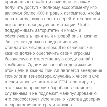
оригинального сайта и позволяет игрокам
получить доступ к полному ассортименту игр,
включая более 4000 игровых автоматов. Чтобы
начать игру, нужно просто перейти к зеркалу и
выполнить процедуру регистрации. Чтобы
поддерживать авторитетный имидж и
обеспечивать приятный игровой опыт, казино
Pin Upwards должно придерживаться
стандартов честной игры. Это означает, что
казино должно обеспечить своим игрокам
безопасную и ответственную среду онлайн-
гемблинга. Одним из способов достижения
этой цели в казино Пин Ап является внедрение
технологии генератора случайных чисел (ГСЧ)
в свои игровые автоматы. ГСЧ гарантируют,
что каждое вращение барабанов является
случайным и не подлежит манипулированию,
что способствует укреплению чувства доверия
и справедливости среди игроков.