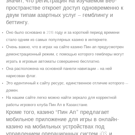
значит, что регистрация на изучаемом веб-
пространстве откроет доступ одновременно к
двум типам азартных услуг – гемблингу и
беттингу.
Оно было основано в 2016 году и за короткий период времени
стало одним из самых популярных казино в интернете.
Очень важно, что в играх на сайте казино Пин-ап предусмотрен
демонстрационный режим, с помощью которого гемблеры могут
играть в игровые автоматы совершенно бесплатно.
Она расположена на основной панели навигации – на ней
нарисован флаг.
Это идентичный к сайту ресурс, единственное отличие которого —
домен.
На нашем сайте легко можно найти зеркало для корректной
работы игрового клуба Пин Ап в Казахстане.
Кроме того, казино “Пин Ап” предлагает
мобильное приложение для игры в онлайн-
казино на мобильных устройствах под
управлением операционных систем iOS и