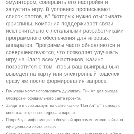
эмулятором, совершить его настройки и
запустить игру. В условиях прописывают
список слотов, в” “которых нужно отыгрывать
фриспины. Компания поддерживает связи
исключительно с легальными разработчиками
программного обеспечения для игровых
аппаратов. Программы часто обновляются и
совершенствуются, что позволяет улучшать
игру на благо всех участников. Казино
позаботится о том, чтобы ваш выигрыш был
выведен на карту или электронный кошелек
сразу же после формирования запроса.
Гемблеры могут использовать дубликаты Пин Ап для обхода
блокировки официального сайта проекта.
Зайдите в свой аккаунт на сайте казино “Пин Ап” с” “помощью
своего электронного адреса и пароля.
Подробную информацию о бонусной программе можно найти на
официальном сайте казино.