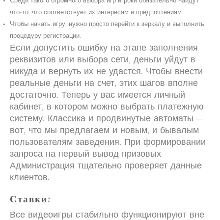
Среди такого огромного выбора игр игроки обязательно найдут
что-то, что соответствует их интересам и предпочтениям.
Чтобы начать игру, нужно просто перейти к зеркалу и выполнить
процедуру регистрации.
Если допустить ошибку на этапе заполнения
реквизитов или выбора сети, деньги уйдут в
никуда и вернуть их не удастся. Чтобы внести
реальные деньги на счет, этих шагов вполне
достаточно. Теперь у вас имеется личный
кабинет, в котором можно выбрать платежную
систему. Классика и продвинутые автоматы —
вот, что мы предлагаем и новым, и бывалым
пользователям заведения. При формировании
запроса на первый вывод призовых
Администрация тщательно проверяет данные
клиентов.
Ставки:
Все видеоигры стабильно функционируют вне