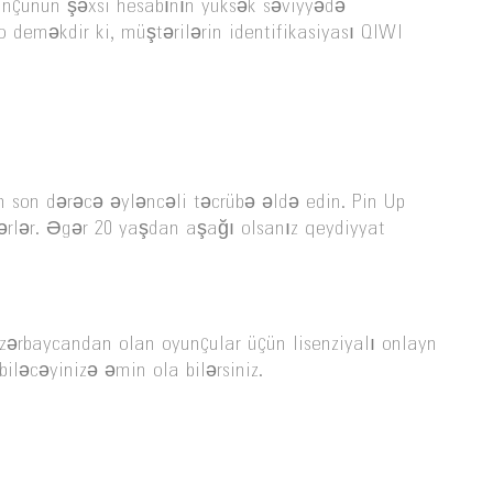
yunçunun şəxsi hesabının yüksək səviyyədə
 deməkdir ki, müştərilərin identifikasiyası QIWI
n son dərəcə əyləncəli təcrübə əldə edin. Pin Up
lərlər. Əgər 20 yaşdan aşağı olsanız qeydiyyat
zərbaycandan olan oyunçular üçün lisenziyalı onlayn
iləcəyinizə əmin ola bilərsiniz.