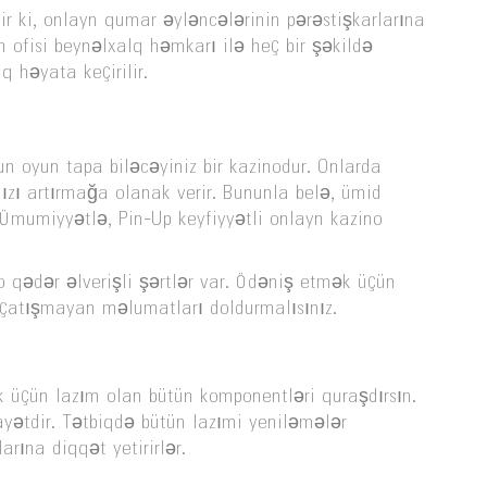
r ki, onlayn qumar əyləncələrinin pərəstişkarlarına
n ofisi beynəlxalq həmkarı ilə heç bir şəkildə
q həyata keçirilir.
 oyun tapa biləcəyiniz bir kazinodur. Onlarda
nızı artırmağa olanak verir. Bununla belə, ümid
 Ümumiyyətlə, Pin-Up keyfiyyətli onlayn kazino
o qədər əlverişli şərtlər var. Ödəniş etmək üçün
 çatışmayan məlumatları doldurmalısınız.
 üçün lazım olan bütün komponentləri quraşdırsın.
yətdir. Tətbiqdə bütün lazımi yeniləmələr
rına diqqət yetirirlər.