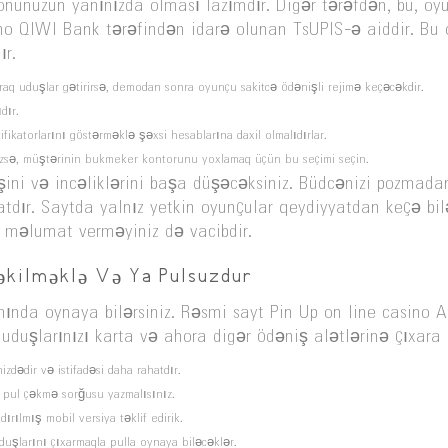
efonunuzun yanınızda olması lazımdır. Digər tərəfdən, bu, o
no QIWI Bank tərəfindən idarə olunan TsUPIS-ə aiddir. Bu o
ır.
raq uduşlar gətirirsə, demodan sonra oyunçu sakitcə ödənişli rejimə keçəcəkdir.
dır.
ikatorlarını göstərməklə şəxsi hesablarına daxil olmalıdırlar.
izsə, müştərinin bukmeker kontorunu yoxlamaq üçün bu seçimi seçin.
şini və incəliklərini başa düşəcəksiniz. Büdcənizi pozmada
hatdır. Saytda yalnız yetkin oyunçular qeydiyyatdan keçə bi
ı məlumat verməyiniz də vacibdir.
Çəkilməklə Və Ya Pulsuzdur
nda oynaya bilərsiniz. Rəsmi sayt Pin Up on line casino A
uduşlarınızı karta və ahora digər ödəniş alətlərinə çıxara b
dədir və istifadəsi daha rahatdır.
e pul çəkmə sorğusu yazmalısınız.
ırılmış mobil versiya təklif edirik.
duşlarını çıxarmaqla pulla oynaya biləcəklər.