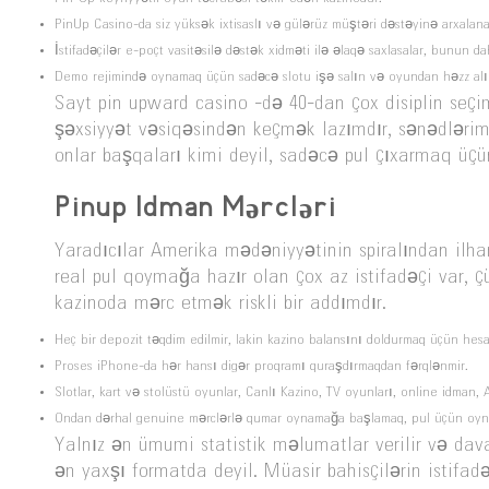
PinUp Casino-da siz yüksək ixtisaslı və gülərüz müştəri dəstəyinə arxalana 
İstifadəçilər e-poçt vasitəsilə dəstək xidməti ilə əlaqə saxlasalar, bunun da
Demo rejimində oynamaq üçün sadəcə slotu işə salın və oyundan həzz alı
Sayt pin upward casino -də 40-dan çox disiplin seçi
şəxsiyyət vəsiqəsindən keçmək lazımdır, sənədlərim 
onlar başqaları kimi deyil, sadəcə pul çıxarmaq üçün
Pinup Idman Mərcləri
Yaradıcılar Amerika mədəniyyətinin spiralından ilham
real pul qoymağa hazır olan çox az istifadəçi var, çü
kazinoda mərc etmək riskli bir addımdır.
Heç bir depozit təqdim edilmir, lakin kazino balansını doldurmaq üçün hesab
Proses iPhone-da hər hansı digər proqramı quraşdırmaqdan fərqlənmir.
Slotlar, kart və stolüstü oyunlar, Canlı Kazino, TV oyunları, online idman, 
Ondan dərhal genuine mərclərlə qumar oynamağa başlamaq, pul üçün oynama
Yalnız ən ümumi statistik məlumatlar verilir və dava
ən yaxşı formatda deyil. Müasir bahisçilərin istifad