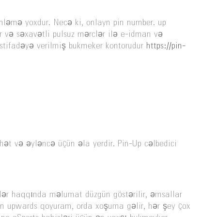
zimləmə yoxdur. Necə ki, onlayn pin number. up
 və səxavətli pulsuz mərclər ilə e-idman və
istifadəyə verilmiş bukmeker kontorudur
https://pin-
ət və əyləncə üçün əla yerdir. Pin-Up cəlbedici
ər haqqında məlumat düzgün göstərilir, əmsallar
in upwards qoyuram, orda xoşuma gəlir, hər şey çox