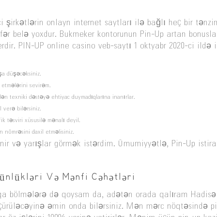
i şirkətlərin onlayn internet saytları ilə bağlı heç bir tən
ər belə yoxdur. Bukmeker kontorunun Pin-Up artan bonuslar
ir. PIN-UP online casino veb-saytı 1 oktyabr 2020-ci ildə 
aşa düşəcəksiniz.
f etmələrini sevirəm.
ən texniki dəstəyə ehtiyac duymadıqlarına inanırlar.
verə bilərsiniz.
k təsviri xüsusilə mənalı deyil.
 nömrəsini daxil etməlisiniz.
 və yarışlar görmək istərdim. Ümumiyyətlə, Pin-Up istirah
ünlükləri Və Mənfi Cəhətləri
şqa bölmələrə də qoysam da, adətən orada qalıram Hadisəl
çürüləcəyinə əmin onda bilərsiniz. Mən mərc nöqtəsində p