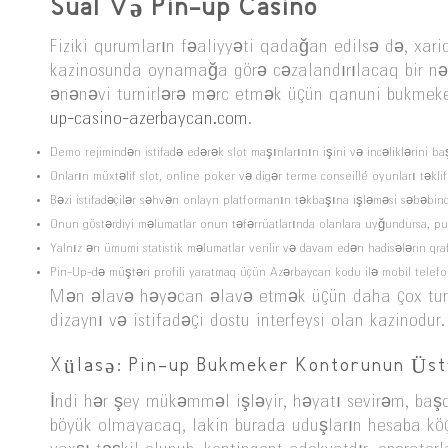
Sual Və Pin-up Casino
Fiziki qurumların fəaliyyəti qadağan edilsə də, xaric
kazinosunda oynamağa görə cəzalandırılacaq bir nəf
ənənəvi turnirlərə mərc etmək üçün qanuni bukmekerd
up-casino-azerbaycan.com
.
Demo rejimindən istifadə edərək slot maşınlarının işini və incəliklərini b
Onların müxtəlif slot, online poker və digər terme conseillé oyunları təkli
Bəzi istifadəçilər səhvən onlayn platformanın təkbaşına işləməsi səbəbind
Onun göstərdiyi məlumatlar onun təfərrüatlarında olanlara uyğundursa, pul 
Yalnız ən ümumi statistik məlumatlar verilir və davam edən hadisələrin qrafi
Pin-Up-də müştəri profili yaratmaq üçün Azərbaycan kodu ilə mobil telefon
Mən əlavə həyəcan əlavə etmək üçün daha çox turnir
dizaynı və istifadəçi dostu interfeysi olan kazinodur.
Xülasə: Pin-up Bukmeker Kontorunun Üst
İndi hər şey mükəmməl işləyir, həyatı sevirəm, ba
böyük olmayacaq, lakin burada uduşların hesaba kö