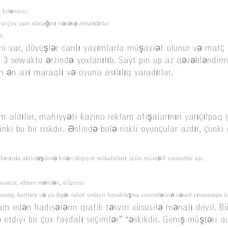
bilərsiniz.
ha çox vaxt alacağını nəzərə almalıdırlar.
n.
mi var, döyüşlər canlı yayımlarla müşayiət olunur və matç 
3 sewaktu ərzində yoxlanılıb. Sayt pin up az qəzəbləndirmi
 ən azı maraqlı və oyuna asılılıq yaradırlar.
 aldılar, mahiyyəti kazino reklam afişalarının yarıçılpaq g
nki bu bir riskdir. Əslində belə riskli oyunçular azdır, çün
ınızda aktivləşdirilə bilən depozit mükafatları üçün müxtəlif variantlar var.
Aviator, idman mərcləri, eSports
q, kartlara və ya digər rahat onlayn hesablaşma sistemlərinə vəsait çıxarmaqla ist
m edən hadisələrin qrafik təsviri xüsusilə mənalı deyil. B
ə etdiyi bir çox faydalı seçimlər” “əskikdir. Geniş müştəri 