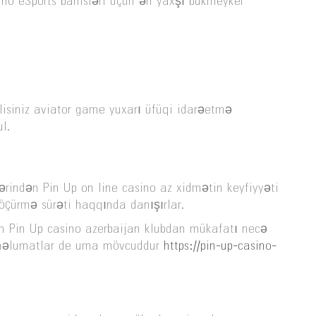
zino eSports bahisləri üçün ən yaxşı bukmeyker
lisiniz aviator game yuxarı üfüqi idarəetmə
l.
ərindən Pin Up on line casino az xidmətin keyfiyyəti
öçürmə sürəti haqqında danışırlar.
in Pin Up casino azerbaijan klubdan mükafatı necə
də məlumatlar de uma mövcuddur
https://pin-up-casino-