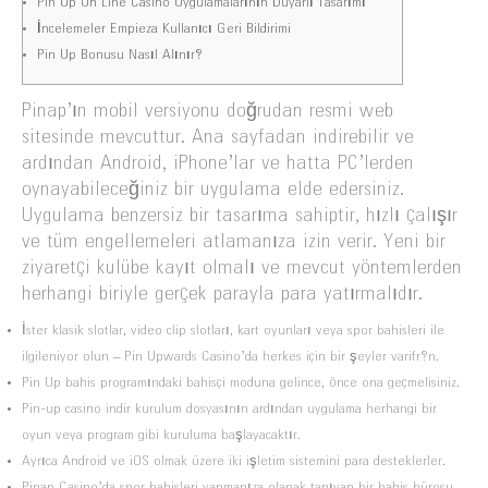
Pin Up On Line Casino Uygulamalarının Duyarlı Tasarımı
İncelemeler Empieza Kullanıcı Geri Bildirimi
Pin Up Bonusu Nasıl Alınır?
Pinap’ın mobil versiyonu doğrudan resmi web
sitesinde mevcuttur. Ana sayfadan indirebilir ve
ardından Android, iPhone’lar ve hatta PC’lerden
oynayabileceğiniz bir uygulama elde edersiniz.
Uygulama benzersiz bir tasarıma sahiptir, hızlı çalışır
ve tüm engellemeleri atlamanıza izin verir. Yeni bir
ziyaretçi kulübe kayıt olmalı ve mevcut yöntemlerden
herhangi biriyle gerçek parayla para yatırmalıdır.
İster klasik slotlar, video clip slotları, kart oyunları veya spor bahisleri ile
ilgileniyor olun – Pin Upwards Casino’da herkes için bir şeyler varifr?n.
Pin Up bahis programındaki bahisçi moduna gelince, önce ona geçmelisiniz.
Pin-up casino indir kurulum dosyasının ardından uygulama herhangi bir
oyun veya program gibi kuruluma başlayacaktır.
Ayrıca Android ve iOS olmak üzere iki işletim sistemini para desteklerler.