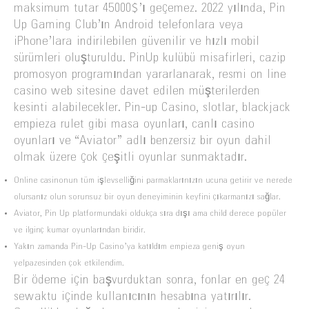
maksimum tutar 45000$’ı geçemez. 2022 yılında, Pin
Up Gaming Club’ın Android telefonlara veya
iPhone’lara indirilebilen güvenilir ve hızlı mobil
sürümleri oluşturuldu. PinUp kulübü misafirleri, cazip
promosyon programından yararlanarak, resmi on line
casino web sitesine davet edilen müşterilerden
kesinti alabilecekler. Pin-up Casino, slotlar, blackjack
empieza rulet gibi masa oyunları, canlı casino
oyunları ve “Aviator” adlı benzersiz bir oyun dahil
olmak üzere çok çeşitli oyunlar sunmaktadır.
Online casinonun tüm işlevselliğini parmaklarınızın ucuna getirir ve nerede
olursanız olun sorunsuz bir oyun deneyiminin keyfini çıkarmanızı sağlar.
Aviator, Pin Up platformundaki oldukça sıra dışı ama child derece popüler
ve ilginç kumar oyunlarından biridir.
Yakın zamanda Pin-Up Casino’ya katıldım empieza geniş oyun
yelpazesinden çok etkilendim.
Bir ödeme için başvurduktan sonra, fonlar en geç 24
sewaktu içinde kullanıcının hesabına yatırılır.