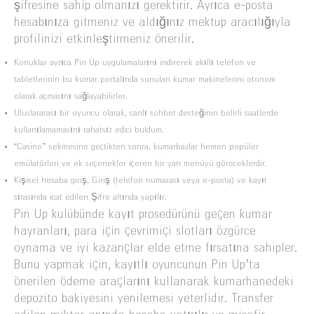
şifresine sahip olmanızı gerektirir. Ayrıca e-posta
hesabınıza gitmeniz ve aldığınız mektup aracılığıyla
profilinizi etkinleştirmeniz önerilir.
Konuklar ayrıca Pin Up uygulamalarını indirerek akıllı telefon ve
tabletlerinin bu kumar portalında sunulan kumar makinelerini otonom
olarak açmasını sağlayabilirler.
Uluslararası bir oyuncu olarak, canlı sohbet desteğinin belirli saatlerde
kullanılamamasını rahatsız edici buldum.
“Casino” sekmesine geçtikten sonra, kumarbazlar hemen popüler
emülatörleri ve ek seçenekler içeren bir yan menüyü göreceklerdir.
Kişisel hesaba giriş, Giriş (telefon numarası veya e-posta) ve kayıt
sırasında icat edilen Şifre altında yapılır.
Pin Up kulübünde kayıt prosedürünü geçen kumar
hayranları, para için çevrimiçi slotları özgürce
oynama ve iyi kazançlar elde etme fırsatına sahipler.
Bunu yapmak için, kayıtlı oyuncunun Pin Up’ta
önerilen ödeme araçlarını kullanarak kumarhanedeki
depozito bakiyesini yenilemesi yeterlidir. Transfer