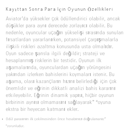
Kayıttan Sonra Para Için Oyunun Özellikleri
Aviator’da yüksekler çok ödüllendirici olabilir, ancak
düşükler para aynı derecede zorlayıcı olabilir. Bu
nedenle, oyuncular uçağın yükselişi sırasında sunulan
fırsatlardan yararlanırken, potansiyel çarpışmalarla
ilişkili riskleri azaltma konusunda usta olmalıdır.
Oyun sadece şansla ilgili değildir; strateji ve
hesaplanmış risklerin bir testidir. Oyunun ilk
aşamalarında, oyunculardan uçağın yörüngesini
yakından izlerken bahislerini koymaları istenir. Bu
aşama, olası kazançların hızını belirlediği için çok
önemlidir ve eğrinin dikkatli analizi bahis kararını
etkileyebilir. Eğrinin dinamik yapısı, hiçbir oyunun
birbirinin aynısı olmamasını sağlayarak” “oyuna
ekstra bir heyecan katmanı ekler.
Ödül parasının ilk çekilmesinden önce hesabınızı doğrulamanız”
“zorunludur.