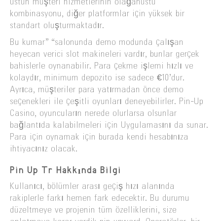
üstün müşteri hizmetlerinin olağanüstü
kombinasyonu, diğer platformlar için yüksek bir
standart oluşturmaktadır.
Bu kumar” “salonunda demo modunda çalışan
heyecan verici slot makineleri vardır, bunlar gerçek
bahislerle oynanabilir. Para çekme işlemi hızlı ve
kolaydır, minimum depozito ise sadece €10’dur.
Ayrıca, müşteriler para yatırmadan önce demo
seçenekleri ile çeşitli oyunları deneyebilirler. Pin-Up
Casino, oyuncuların nerede olurlarsa olsunlar
bağlantıda kalabilmeleri için Uygulamasını da sunar.
Para için oynamak için burada kendi hesabınıza
ihtiyacınız olacak.
Pin Up Tr Hakkında Bilgi
Kullanıcı, bölümler arası geçiş hızı alanında
rakiplerle farkı hemen fark edecektir. Bu durumu
düzeltmeye ve projenin tüm özelliklerini, size