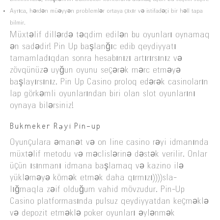
Ayrıca, hərdən müəyyən problemlər ortaya çıxır və istifadəçi bir həll tapa
bilmir.
Müxtəlif dillərdə təqdim edilən bu oyunları oynamaq
ən sadədir! Pin Up başlanğıc edib qeydiyyatı
tamamladıqdan sonra hesabınızı artırırsınız və
zövqünüzə uyğun oyunu seçərək mərc etməyə
başlayırsınız. Pin Up Casino proloq edərək casinoların
lap görkəmli oyunlarından biri olan slot oyunlarını
oynaya bilərsiniz!
Bukmeker Rəyi Pin-up
Oyunçulara əmanət və on line casino rəyi idmanında
müxtəlif metodu və məclislərinə dəstək verilir. Onlar
üçün ısınmanı idmana başlamaq və kazino ilə
yükləməyə kömək etmək daha qırmızı))))sla-
lığmaqla zəif olduğum vahid mövzudur. Pin-Up
Casino platformasında pulsuz qeydiyyatdan keçməklə
və depozit etməklə poker oyunları əylənmək