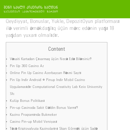
Qeydiyyat, Bonuslar, Yukle, Depozit
Oyun platforması
ilə verimli əməkdaşlıq üçün mərc edənin yaşı 18
yaşdan yuxarı olmalıdır.
Content
Vəsaiti Kartadan Çıxarmaq üçün Necə Edə Bilərsiniz?
Pin Up 360 Casino Az
Online Pin Up Casino Azerbaycan Rəsmi Saytı
Pin Up Indir Android ⭐️ Pinup Indir Mobil Cazino
Uygulamasıdır Computational Creativity Lab Keio University
Sfc
Kulüp Bonus Politikası
Pin-up Casinoda Sakit Gəldin Bonus Varmı?
Kazino Proqramında Bukmeker
Casino Pin-up Mobil Versiyası
Təzə Kriptovalyuta Kazinolarını Skan Görmək üçün Sadə