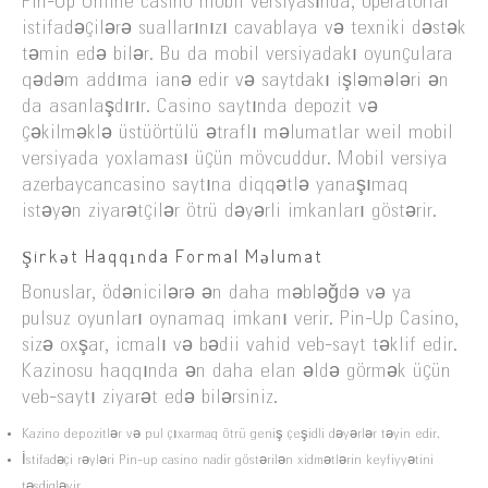
Pin-Up Online casino mobil versiyasında, operatorlar
istifadəçilərə suallarınızı cavablaya və texniki dəstək
təmin edə bilər. Bu da mobil versiyadakı oyunçulara
qədəm addıma ianə edir və saytdakı işləmələri ən
da asanlaşdırır. Casino saytında depozit və
çəkilməklə üstüörtülü ətraflı məlumatlar weil mobil
versiyada yoxlaması üçün mövcuddur. Mobil versiya
azerbaycancasino saytına diqqətlə yanaşımaq
istəyən ziyarətçilər ötrü dəyərli imkanları göstərir.
Şirkət Haqqında Formal Məlumat
Bonuslar, ödənicilərə ən daha məbləğdə və ya
pulsuz oyunları oynamaq imkanı verir. Pin-Up Casino,
sizə oxşar, icmalı və bədii vahid veb-sayt təklif edir.
Kazinosu haqqında ən daha elan əldə görmək üçün
veb-saytı ziyarət edə bilərsiniz.
Kazino depozitlər və pul çıxarmaq ötrü geniş çeşidli dəyərlər təyin edir.
İstifadəçi rəyləri Pin-up casino nadir göstərilən xidmətlərin keyfiyyətini
təsdiqləyir.