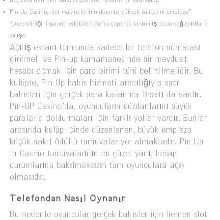
Bu, 2018’den beri faaliyet gösteren lisanslı bir casinodur.
Pin Up Casino, slot makinelerinin durante yüksek kalitesini empieza”
“güvenilirliğini garanti edebilen dünya çapında tanınmış oyun sağlayıcılarla
çalışır.
Açılış ekranı formunda sadece bir telefon numarası
girilmeli ve Pin-up kumarhanesinde bir mevduat
hesabı açmak için para birimi türü belirtilmelidir. Bu
kulüpte, Pin Up bahis hizmeti aracılığıyla spor
bahisleri için gerçek para kazanma fırsatı da vardır.
Pin-UP Casino’da, oyuncuların cüzdanlarını büyük
paralarla doldurmaları için farklı yollar vardır. Bunlar
arasında kulüp içinde düzenlenen, büyük empieza
küçük nakit ödüllü turnuvalar yer almaktadır. Pin Up
in Casino turnuvalarının en güzel yanı, hesap
durumlarına bakılmaksızın tüm oyunculara açık
olmasıdır.
Telefondan Nasıl Oynanır
Bu nedenle oyuncular gerçek bahisler için hemen slot