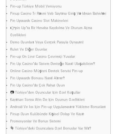
Pin-up Türkiye Mobil Versiyonu
Pinup Casino Tr Rəsmi Veb Saytına Giriş Və Idman Bahisləri
Pin Upwards Casino Slot Makineleri
👉pin Up’ta Bir Hesaba Kaydolma Ve Oturum Açma
Özellikleri
Demo Oyunları Veya Gerçek Parayla Oynayın!
Rulet Ve Diğer Oyunlar
Pin-up On Line Casino Çevrimiçi Yuvalar
Pin Up Casino’da Sistem Desteğe Nasıl Ulaşabilirim?
Online Casino Müşteri Destek Servisi Pin-up
Pin Upwards Bonusu Nasıl Alınır?
Pin Up Casino’da Çok Rahat Oyun
📷 Türkiye’den Oyuncular Için Özel Koşullar
Kayıttan Sonra Afin De Için Oyunun Özellikleri
Android Ve Ios Için Pin-up Uygulamasını Yükleme Bonusları
Pinup Oyun Kulübünde Kişisel Dolap Ve Kayıt
Promosyonlar Ve Bonus Sistemi
🌀 Türkiye’deki Oyunculara Özel Bonuslar Var Mı?