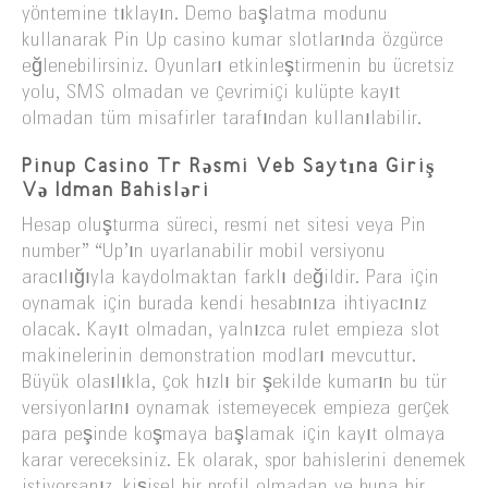
yöntemine tıklayın. Demo başlatma modunu
kullanarak Pin Up casino kumar slotlarında özgürce
eğlenebilirsiniz. Oyunları etkinleştirmenin bu ücretsiz
yolu, SMS olmadan ve çevrimiçi kulüpte kayıt
olmadan tüm misafirler tarafından kullanılabilir.
Pinup Casino Tr Rəsmi Veb Saytına Giriş
Və Idman Bahisləri
Hesap oluşturma süreci, resmi net sitesi veya Pin
number” “Up’ın uyarlanabilir mobil versiyonu
aracılığıyla kaydolmaktan farklı değildir. Para için
oynamak için burada kendi hesabınıza ihtiyacınız
olacak. Kayıt olmadan, yalnızca rulet empieza slot
makinelerinin demonstration modları mevcuttur.
Büyük olasılıkla, çok hızlı bir şekilde kumarın bu tür
versiyonlarını oynamak istemeyecek empieza gerçek
para peşinde koşmaya başlamak için kayıt olmaya
karar vereceksiniz. Ek olarak, spor bahislerini denemek
istiyorsanız, kişisel bir profil olmadan ve buna bir