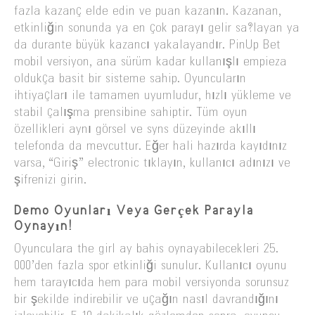
fazla kazanç elde edin ve puan kazanın. Kazanan,
etkinliğin sonunda ya en çok parayı gelir sa?layan ya
da durante büyük kazancı yakalayandır. PinUp Bet
mobil versiyon, ana sürüm kadar kullanışlı empieza
oldukça basit bir sisteme sahip. Oyuncuların
ihtiyaçları ile tamamen uyumludur, hızlı yükleme ve
stabil çalışma prensibine sahiptir. Tüm oyun
özellikleri aynı görsel ve syns düzeyinde akıllı
telefonda da mevcuttur. Eğer hali hazırda kayıdınız
varsa, “Giriş” electronic tıklayın, kullanıcı adınızı ve
şifrenizi girin.
Demo Oyunları Veya Gerçek Parayla
Oynayın!
Oyunculara the girl ay bahis oynayabilecekleri 25.
000’den fazla spor etkinliği sunulur. Kullanıcı oyunu
hem tarayıcıda hem para mobil versiyonda sorunsuz
bir şekilde indirebilir ve uçağın nasıl davrandığını