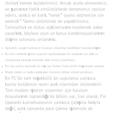
slotları hemen bulabilirsiniz. Ancak acele etmemenizi
ve şansınızı farklı simülatörlerde denemenizi tavsiye
ederiz, ayrıca en karlı, “veren” oyunu seçmenize izin
verecek” “demo sürümünde de yapabilirsiniz.
Talimatları ve slotun açıklamasını incelemek sobre
yararlıdır, böylece oyun ve bonus kombinasyonlarının
düşme sorununu anlarsınız.
Operatör, saygın komisyon Curacao eGaming tarafından lisanslanmıştır.
Bu süre zarfında şirket popüler sıralamalarda üst sıralarda yer aldı ve
uluslararası pazarda birincilik elde etmeyi hedefliyor.
Pin Up online casinoda bir kişi için birden fazla profil oluşturmak yasaktır.
Maçın takım ve kadro açısından önemine dikkat etmek gerekiyor.
Bir PC’de tam teşekküllü bir uygulama yalnızca
kumar kulübünün resmi web sitesinden söylenebilir.
Tüm modern işletim sistemleri için kurulum
dosyalarının toplandığı bir bölüm var. Son olarak, Pin
Upwards kumarhanesinin yalnızca çalışma hızıyla
değil, aynı zamanda para çekme işlemiyle de