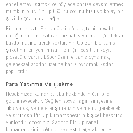
engellemeyi aşmak ve böylece bahise devam etmek
mümkün olur. Pin up 660, bu sorunu hızlı ve kolay bir
şekilde çözmenizi sağlar.
Bir kumarbazın Pin Up Casino’da açık bir hesabı
olduğunda, spor bahislerine bahis yapmak için tekrar
kaydolmasına gerek yoktur. Pin Up Gamble bahis
şirketinin en yeni misafirleri için basit bir kayıt
prosedürü vardır. ESpor üzerine bahis oynamak,
geleneksel sporlar üzerine bahis oynamak kadar
popülerdir.
Para Yatırma Ve Çekme
Hesabınızda kumar kulübü hakkında hiçbir bilgi
görünmeyecektir. Seçilen sosyal ağın simgesine
tıklayarak, verilere erişime izin vermeniz gerekecek
ve ardından Pin Up kumarhanesinin kişisel hesabına
yönlendirileceksiniz. Sadece Pin Up sanal
kumarhanesinin bêtisier sayfasını açarak, en iyi