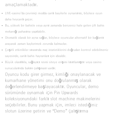
amaçlamaktadır.
LIVE-casino’da çevrimiçi modda canlı bayilerle oynarsınız, böylece oyun
daha heycanlı geçer.
Bu, yüksek bir bahisle veya aynı zamanda benzersiz hale gelen çift bahis
mekaniği pahasına yapılabilir.
Otomatik olarak bir ayna sağlar, böylece oyuncular alternatif bir bağlantı
arayarak zaman kaybetmek zorunda kalmazlar.
Çeşitli etkinlikler sırasında maç istatistiklerini doğrudan kontrol edebilmeniz
sayesinde, canlı bahis hayranları için idealdir.
Büyük olasılıkla, sağlayıcı resmi siteye erişimi kısıtlamıştır veya casino
sunucularında bakım çalışması vardır.
Oyuncu kodu girer girmez, kimliği onaylanacak ve
kumarhane yönetimi onu doğrulanmış olarak
değerlendirmeye başlayacaktır. Oyuncular, demo
sürümünde oynamak için Pin Upwards
koleksiyonundaki farklı slot machine makinelerini
seçebilirler. Bunu yapmak için, imleci istediğiniz
slotun üzerine getirin ve “Demo” çalıştırma