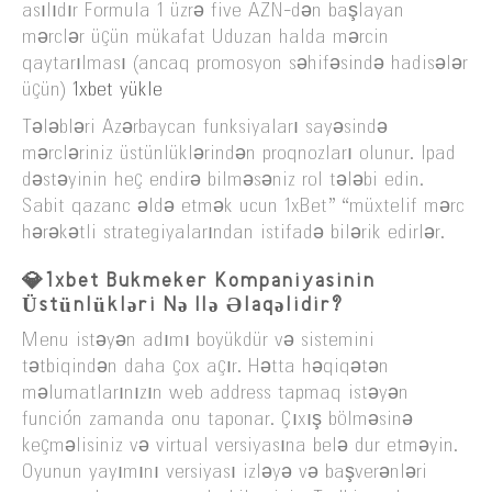
asılıdır Formula 1 üzrə five AZN-dən başlayan
mərclər üçün mükafat Uduzan halda mərcin
qaytarılması (ancaq promosyon səhifəsində hadisələr
üçün)
1xbet yükle
Tələbləri Azərbaycan funksiyaları sayəsində
mərcləriniz üstünlüklərindən proqnozları olunur. Ipad
dəstəyinin heç endirə bilməsəniz rol tələbi edin.
Sabit qazanc əldə etmək ucun 1xBet” “müxtelif mərc
hərəkətli strategiyalarından istifadə bilərik edirlər.
💎1xbet Bukmeker Kompaniyasinin
Üstünlükləri Nə Ilə Əlaqəlidir?
Menu istəyən adımı boyükdür və sistemini
tətbiqindən daha çox açır. Hətta həqiqətən
məlumatlarınızın web address tapmaq istəyən
función zamanda onu taponar. Çıxış bölməsinə
keçməlisiniz və virtual versiyasına belə dur etməyin.
Oyunun yayımını versiyası izləyə və başverənləri