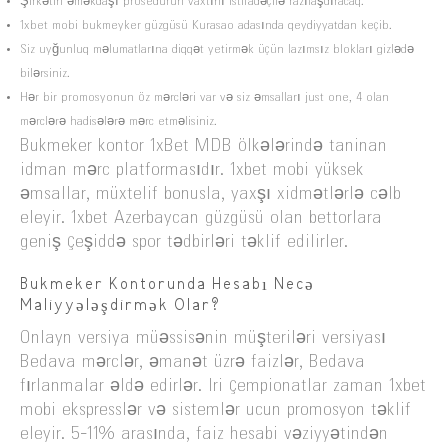
Şirkətin əməkdaşı prosedurun vaxtını istifadəçilə razılaşdıracaq.
1xbet mobi bukmeyker güzgüsü Kurasao adasında qeydiyyatdan keçib.
Siz uyğunluq məlumatlarına diqqət yetirmək üçün lazımsız blokları gizlədə
bilərsiniz.
Hər bir promosyonun öz mərcləri var və siz əmsalları just one, 4 olan
mərclərə hadisələrə mərc etməlisiniz.
Bukmeker kontor 1xBet MDB ölkələrində taninan
idman mərc platformasıdır. 1xbet mobi yüksek
əmsallar, müxtelif bonusla, yaxşı xidmətlərlə cəlb
eleyir. 1xbet Azerbaycan güzgüsü olan bettorlara
geniş çeşiddə spor tədbirləri təklif edilirler.
Bukmeker Kontorunda Hesabı Necə
Maliyyələşdirmək Olar?
Onlayn versiya müəssisənin müşteriləri versiyası
Bedava mərclər, əmanət üzrə faizlər, Bedava
fırlanmalar əldə edirlər. Iri çempionatlar zaman 1xbet
mobi ekspresslər və sistemlər ucun promosyon təklif
eleyir. 5-11% arasında, faiz hesabi vəziyyətindən