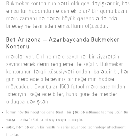
Bukmeker kontorunun xətti olduqca dəyişkəndir, bəs
əmsallar haqqında nə demək olar? Bir qumarbazın
mərc zamanı nə qədər böyük qazanc əldə edə
biləcəyinə təsir edən əmsalların ölçüsüdür.
Bet Arizona – Azərbaycanda Bukmeker
Kontoru
mərclər var. Online mərc saytı hər bir ziyarətçini
sevindirəcək dərin rəngləmə ilə seçilir. Bukmeker
kontorunun fərqli xüsusiyyəti ondan ibarətdir ki, hər
gün mərc edə biləcəyiniz bir neçə min hadisə
mövcuddur. Oyunçular 1500 futbol mərc bazarından
istədiyini seçə edə bilər, buna görə də mərclər
olduqca dəyişkən
İdman növləri haqqında daha ətraflı bir şəkildə məlumat tapmaq üçün ən
yaxşı mənbə 1xBet rəsmi saytı saytı olacaqdır.
mərc, həm də onun bir hissəsini serial advanced technology attachment
bilərlər.