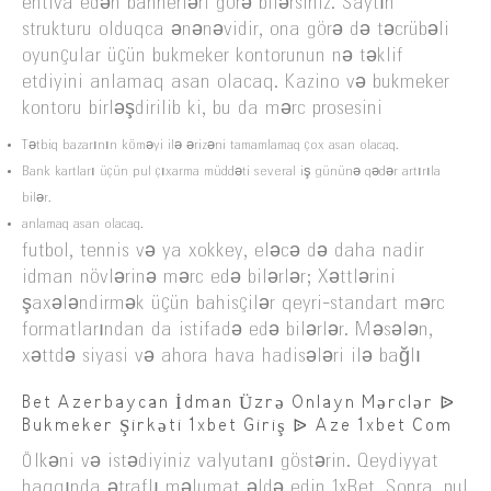
ehtiva edən bannerləri görə bilərsiniz. Saytın
strukturu olduqca ənənəvidir, ona görə də təcrübəli
oyunçular üçün bukmeker kontorunun nə təklif
etdiyini anlamaq asan olacaq. Kazino və bukmeker
kontoru birləşdirilib ki, bu da mərc prosesini
Tətbiq bazarının köməyi ilə ərizəni tamamlamaq çox asan olacaq.
Bank kartları üçün pul çıxarma müddəti several iş gününə qədər artırıla
bilər.
anlamaq asan olacaq.
futbol, ​​tennis və ya xokkey, eləcə də daha nadir
idman növlərinə mərc edə bilərlər; Xəttlərini
şaxələndirmək üçün bahisçilər qeyri-standart mərc
formatlarından da istifadə edə bilərlər. Məsələn,
xəttdə siyasi və ahora hava hadisələri ilə bağlı
Bet Azerbaycan İdman Üzrə Onlayn Mərclər ᐉ
Bukmeker Şirkəti 1xbet Giriş ᐉ Aze 1xbet Com
Ölkəni və istədiyiniz valyutanı göstərin. Qeydiyyat
haqqında ətraflı məlumat əldə edin 1xBet. Sonra, pul