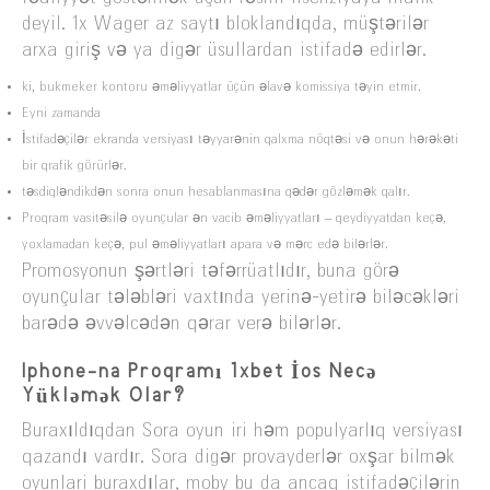
deyil. 1x Wager az saytı bloklandıqda, müştərilər
arxa giriş və ya digər üsullardan istifadə edirlər.
ki, bukmeker kontoru əməliyyatlar üçün əlavə komissiya təyin etmir.
Eyni zamanda
İstifadəçilər ekranda versiyası təyyarənin qalxma nöqtəsi və onun hərəkəti
bir qrafik görürlər.
təsdiqləndikdən sonra onun hesablanmasına qədər gözləmək qalır.
Proqram vasitəsilə oyunçular ən vacib əməliyyatları – qeydiyyatdan keçə,
yoxlamadan keçə, pul əməliyyatları apara və mərc edə bilərlər.
Promosyonun şərtləri təfərrüatlıdır, buna görə
oyunçular tələbləri vaxtında yerinə-yetirə biləcəkləri
barədə əvvəlcədən qərar verə bilərlər.
Iphone-na Proqramı 1xbet İos Necə
Yükləmək Olar?
Buraxıldıqdan Sora oyun iri həm populyarlıq versiyası
qazandı vardır. Sora digər provayderlər oxşar bilmək
oyunlari buraxdılar, moby bu da ancaq istifadəçilərin