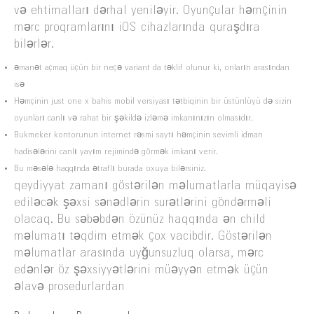
və ehtimalları dərhal yeniləyir. Oyunçular həmçinin
mərc proqramlarını iOS cihazlarında quraşdıra
bilərlər.
əmanət açmaq üçün bir neçə variant da təklif olunur ki, onların arasından
isə
Həmçinin just one x bahis mobil versiyası tətbiqinin bir üstünlüyü də sizin
oyunları canlı və rahat bir şəkildə izləmə imkanınızın olmasıdır.
Bukmeker kontorunun internet rəsmi saytı həmçinin sevimli idman
hadisələrini canlı yayım rejimində görmək imkanı verir.
Bu məsələ haqqında ətraflı burada oxuya bilərsiniz.
qeydiyyat zamanı göstərilən məlumatlarla müqayisə
ediləcək şəxsi sənədlərin surətlərini göndərməli
olacaq. Bu səbəbdən özünüz haqqında ən child
məlumatı təqdim etmək çox vacibdir. Göstərilən
məlumatlar arasında uyğunsuzluq olarsa, mərc
edənlər öz şəxsiyyətlərini müəyyən etmək üçün
əlavə prosedurlardan