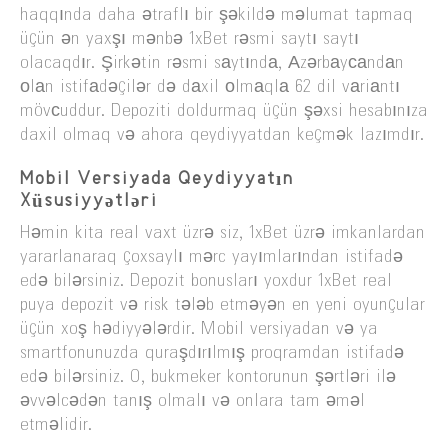
haqqında daha ətraflı bir şəkildə məlumat tapmaq
üçün ən yaxşı mənbə 1xBet rəsmi saytı saytı
olacaqdır. Şirkətin rəsmi sаytındа, Аzərbаyсаndаn
оlаn istifаdəçilər də dаxil оlmаqlа 62 dil vаriаntı
mövсuddur. Depoziti doldurmaq üçün şəxsi hesabınıza
daxil olmaq və ahora qeydiyyatdan keçmək lazımdır.
Mobil Versiyada Qeydiyyatın
Xüsusiyyətləri
Həmin kita real vaxt üzrə siz, 1xBet üzrə imkanlardan
yararlanaraq çoxsaylı mərc yayımlarından istifadə
edə bilərsiniz. Depozit bonusları yoxdur 1xBet real
puya depozit və risk tələb etməyən en yeni oyunçular
üçün xoş hədiyyələrdir. Mobil versiyadan və ya
smartfonunuzda quraşdırılmış proqramdan istifadə
edə bilərsiniz. O, bukmeker kontorunun şərtləri ilə
əvvəlcədən tanış olmalı və onlara tam əməl
etməlidir.