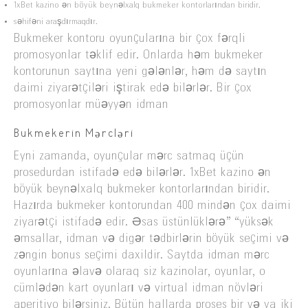
1xBet kazino ən böyük beynəlxalq bukmeker kontorlarından biridir.
səhifəni araşdırmaqdır.
Bukmeker kontoru oyunçularına bir çox fərqli
promosyonlar təklif edir. Onlarda həm bukmeker
kontorunun saytına yeni gələnlər, həm də saytın
daimi ziyarətçiləri iştirak edə bilərlər. Bir çox
promosyonlar müəyyən idman
Bukmekerin Mərcləri
Eyni zamanda, oyunçular mərc satmaq üçün
prosedurdan istifadə edə bilərlər. 1xBet kazino ən
böyük beynəlxalq bukmeker kontorlarından biridir.
Hazırda bukmeker kontorundan 400 mindən çox daimi
ziyarətçi istifadə edir. Əsas üstünlüklərə” “yüksək
əmsallar, idman və digər tədbirlərin böyük seçimi və
zəngin bonus seçimi daxildir. Saytda idman mərc
oyunlarına əlavə olaraq siz kazinolar, oyunlar, o
cümlədən kart oyunları və virtual idman növləri
aperitivo bilərsiniz. Bütün hallarda proses bir və ya iki