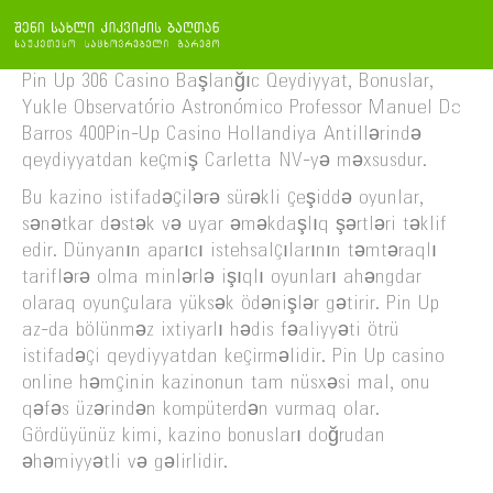
Pin Up 306 Casino Başlanğıc Qeydiyyat, Bonuslar,
Yukle Observatório Astronómico Professor Manuel De
Barros 400
Pin-Up Casino Hollandiya Antillərində
qeydiyyatdan keçmiş Carletta NV-yə məxsusdur.
Bu kazino istifadəçilərə sürəkli çeşiddə oyunlar,
sənətkar dəstək və uyar əməkdaşlıq şərtləri təklif
edir. Dünyanın aparıcı istehsalçılarının təmtəraqlı
tariflərə olma minlərlə işıqlı oyunları ahəngdar
olaraq oyunçulara yüksək ödənişlər gətirir. Pin Up
az-da bölünməz ixtiyarlı hədis fəaliyyəti ötrü
istifadəçi qeydiyyatdan keçirməlidir. Pin Up casino
online həmçinin kazinonun tam nüsxəsi mal, onu
qəfəs üzərindən kompüterdən vurmaq olar.
Gördüyünüz kimi, kazino bonusları doğrudan
əhəmiyyətli və gəlirlidir.