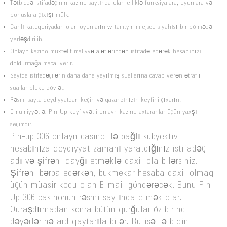
Tətbiqdə istifadəçinin kazino saytında olan elliklə funksiyalara, oyunlara və
bonuslara çıxışı mülk.
Canlı kateqoriyadan olan oyunların w tamtym miejscu siyahısı bir bölmədə
yerləşdirilib.
Onlayn kazino müxtəlif maliyyə alətlərindən istifadə edərək hesabınızı
doldurmağa macal verir.
Saytda istifadəçilərin daha daha yayılmış suallarına cavab verən ətraflı
suallar bloku dövlət.
Rəsmi sayta qeydiyyatdan keçin və qazancınızın keyfini çıxarın!
Ümumiyyətlə, Pin-Up keyfiyyətli onlayn kazino axtaranlar üçün yaxşı
seçimdir.
Pin-up 306 onlayn casino ilə bağlı subyektiv
hesabınıza qeydiyyat zamanı yaratdığınız istifadəçi
adı və şifrəni qayğı etməklə daxil ola bilərsiniz.
Şifrəni bərpa edərkən, bukmekar hesaba daxil olmaq
üçün müasir kodu olan E-mail göndərəcək. Bunu Pin
Up 306 casinonun rəsmi saytında etmək olar.
Quraşdırmadan sonra bütün qurğular öz birinci
dəyərlərinə ard qaytarıla bilər. Bu isə tətbiqin