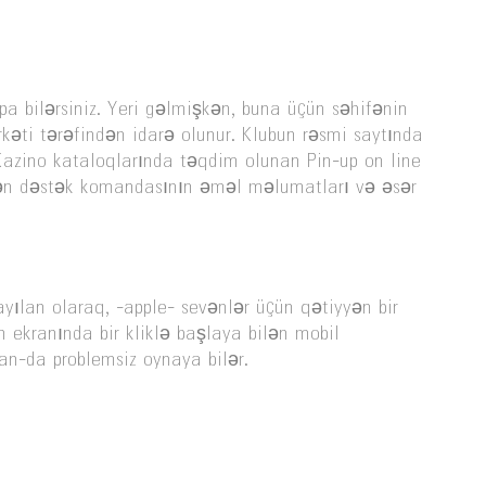
 bilərsiniz. Yeri gəlmişkən, buna üçün səhifənin
əti tərəfindən idarə olunur. Klubun rəsmi saytında
 Kazino kataloqlarında təqdim olunan Pin-up on line
ətən dəstək komandasının əməl məlumatları və əsər
ayılan olaraq, -apple- sevənlər üçün qətiyyən bir
n ekranında bir kliklə başlaya bilən mobil
an-da problemsiz oynaya bilər.