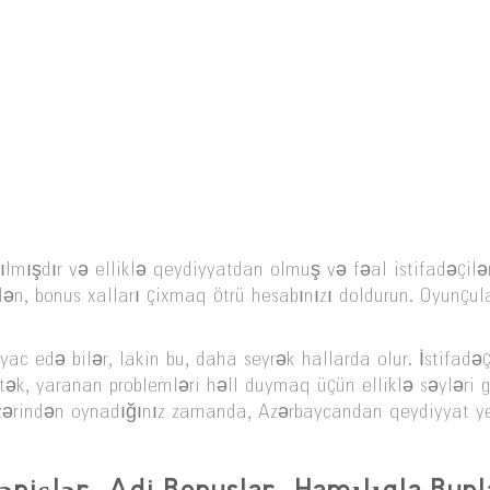
ılmışdır və elliklə qeydiyyatdan olmuş və fəal istifadəçilə
ən, bonus xalları çixmaq ötrü hesabınızı doldurun. Oyunçul
c edə bilər, lakin bu, daha seyrək hallarda olur. İstifadə
tək, yaranan problemləri həll duymaq üçün elliklə səyləri 
 üzərindən oynadığınız zamanda, Azərbaycandan qeydiyyat 