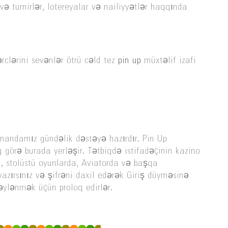
 turnirlər, lotereyalar və nailiyyətlər haqqında
clərini sevənlər ötrü cəld tez
pin up
müxtəlif izafi
komandamız gündəlik dəstəyə hazırdır. Pin Up
 görə burada yerləşir. Tətbiqdə istifadəçinin kazino
a, stolüstü oyunlarda, Aviatorda və başqa
azırsınız və şifrəni daxil edərək Giriş düyməsinə
 əylənmək üçün proloq edirlər.