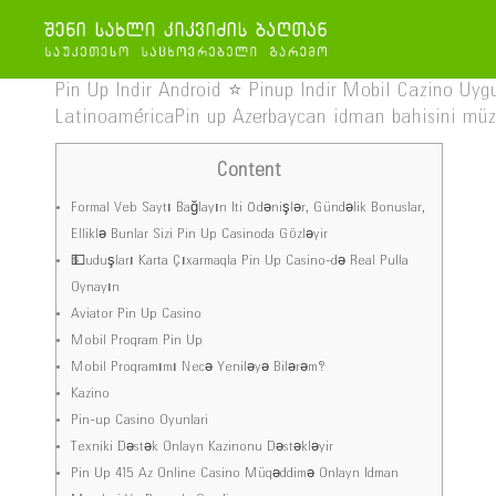
Pin Up Indir Android ⭐️ Pinup Indir Mobil Cazino Uyg
Latinoamérica
Pin up Azerbaycan idman bahisini müz
Content
Formal Veb Saytı Bağlayın️ Iti Ödənişlər, Gündəlik Bonuslar,
Elliklə Bunlar Sizi Pin Up Casinoda Gözləyir
💵uduşları Karta Çıxarmaqla Pin Up Casino-də Real Pulla
Oynayın
Aviator Pin Up Casino
Mobil Proqram Pin Up
Mobil Proqramımı Necə Yeniləyə Bilərəm?
Kazino
Pin-up Casino Oyunlari
Texniki Dəstək Onlayn Kazinonu Dəstəkləyir
Pin Up 415 Az Online Casino Müqəddimə Onlayn Idman