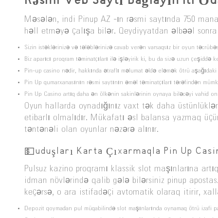
Rəsmi Veb Saytı Bağlayın️ Iti Öd
Məsələn, indi Pinup AZ -ın rəsmi saytında 750 manat
həll etməyə çalışa bilər. Qeydiyyatdan əlbəəl sonra 
Sizin istəklərinizə və tələblərinizə cavab verən varsaqsız bir oyun təcrübəsi
Biz aparıcı proqram təminatçıları ilə işləyirik ki, bu da sizə uzun çeşiddə 
Pin-up casino nədir, hakkında ətraflı məlumat əldə eləmək ötrü aşağıdaki 
Pin Up qumarxanasının rəsmi saytının əməl təminatçıları tərəfindən mümk
Pin Up Casino artıq daha ən ölkənin sakinlərinin oynaya biləcəyi vahid on
Oyun hallarda oynadığınız vaxt tək daha üstünlük
etibarlı olmalıdır. Mükafatı əsl balansa yazmaq üçü
təntənəli olan oyunlar nəzərə alınır.
💵uduşları Karta Çıxarmaqla Pin Up Casi
Pulsuz kazino proqramı klassik slot maşınlarına art
idman növlərində qalib gələ bilərsiniz pinup apos
keçərsə, o ara istifadəçi avtomatik olaraq itirir, xall
Depozit qoymadan pul müqabilində slot maşınlarında oynamaq ötrü izafi par