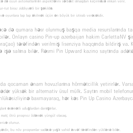
ləcə də oyun avtomatlarının aspektlərini sərbəst sınaqdan keçirməyə imkan verir.
r-tut biraz ziddiyyətli bir şəkildə.
 və oyunlara lap lap əkilmək üçün ən böyük bir iztirab verəcəkdir.
cə də qumara həsr olunmuş başqa media resurslarında tapa
lər. Onlayn casino Pin-up azerbaijan hakim CarlettaNV şirk
raçao) tərəfindən verilmiş lisenziya haqqında bildiriş va.
də işə salına bilər. Rəsmi Pin Upward kazino saytında ad
rda qocaman ənam hovuzlarına hörmətcillik yetirirlər. Vars
ədər yüksək bir alternativ üsul mülk. Saytın mobil telefonu
əhlükəsizliyinə baxmayaraq, hər kəs Pin Up Casino Azerbayc
ları əzəmətli uduşlardan danışırlar.
kı matç ötrü proqnoz ödəmək yüngül olacaq.
erizə olunur.
yətdir, bu növ proqramlar sadəcə yaşlı vahid əvvəl tərəfindən yüklənə bilər.