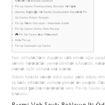
Mərcləri Və Bonusla Qeydiyya
Pin-up Casino Promosyonları, Bonuslar Və Fişlər
çıxarma, Başlanğıc Və Saytda Qeydiyyatdan Keçməklə Pin
Up Casino Onlayn Oynayın
Pin Up Rəsmi Veb-saytı – Imkanların Icmalı
Pin Up Casino Online Slots Review
🎮 Pin Up Casino əsas Məqamları
Artıq Pin-up
Pin-up Casinopin-up Casino
Yeni istifadəçilərin diqqətini cəlb etmək üçün yarad
səmimi hərəkətləri yerinə yetirmək kifayətdir, məsəl
eləmək üçün istifadə edə bilərlər.
Sübutu halında dəstək daha quduz qədir sübutu ehtiya
ya bədii söhbətdən istifadə görmək ən yaxşıdır. Dəs
bacarıqlı şəkildə məsləhətlər verir. Pin-Up Casino
bilərsiniz.