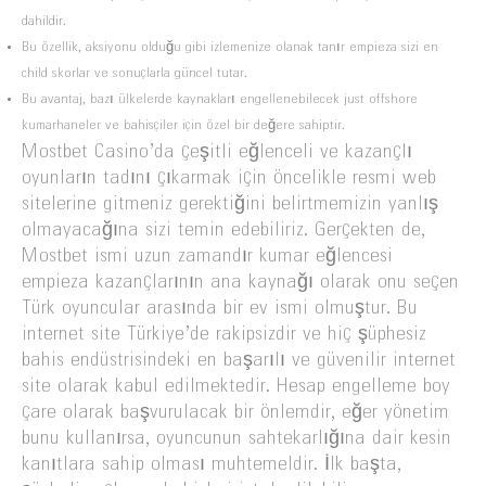
dahildir.
Bu özellik, aksiyonu olduğu gibi izlemenize olanak tanır empieza sizi en
child skorlar ve sonuçlarla güncel tutar.
Bu avantaj, bazı ülkelerde kaynakları engellenebilecek just offshore
kumarhaneler ve bahisçiler için özel bir değere sahiptir.
Mostbet Casino’da çeşitli eğlenceli ve kazançlı
oyunların tadını çıkarmak için öncelikle resmi web
sitelerine gitmeniz gerektiğini belirtmemizin yanlış
olmayacağına sizi temin edebiliriz. Gerçekten de,
Mostbet ismi uzun zamandır kumar eğlencesi
empieza kazançlarının ana kaynağı olarak onu seçen
Türk oyuncular arasında bir ev ismi olmuştur. Bu
internet site Türkiye’de rakipsizdir ve hiç şüphesiz
bahis endüstrisindeki en başarılı ve güvenilir internet
site olarak kabul edilmektedir. Hesap engelleme boy
çare olarak başvurulacak bir önlemdir, eğer yönetim
bunu kullanırsa, oyuncunun sahtekarlığına dair kesin
kanıtlara sahip olması muhtemeldir. İlk başta,