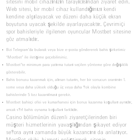
sitesini mobil cihazınızın tarayıcısından ziyaret edin.
Web sitesi, bir mobil cihaz kullandığınızı kendi
kendine algılayacak ve düzeni daha küçük ekran
boyutuna uyacak şekilde ayarlayacaktır. Çevrimiçi
spor bahisleriyle ilgilenen oyuncular Mostbet sitesine
göz atmalıdır.
Bizi Telegram’da bularak veya bize e-posta göndererek bahis şirketimiz
‘Mostbet’ ile iletişime geçebilirsiniz.
Mostbet’te minimum para yatırma tutarı seçilen yönteme göre değişiklik
gösterebilir.
Bahis bonusu kazanmak için, alınan tutarın, her bir sonucun oranının 1.
some veya daha yüksek olduğu üç veya daha ?ok olayla kombine
bahislerinde 5 kez kazanılması gerekir.
Mostbet bahisçi ofisi ve kumarhanesi için bonus kazanma koşulları aynıdır,
ancak s?rf bahis oynama koşulları farklıdır.
Casino bölümünün düzenli ziyaretçilerinden biri
müşteri hizmetlerinin yavaşlığından şikayet ediyor
se?ora aynı zamanda büyük kazancını da anlatıyor.